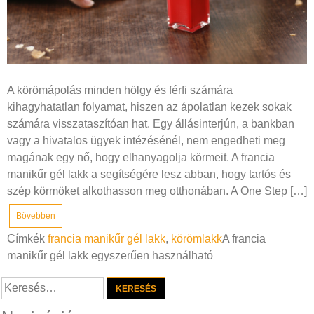
A körömápolás minden hölgy és férfi számára
kihagyhatatlan folyamat, hiszen az ápolatlan kezek sokak
számára visszataszítóan hat. Egy állásinterjún, a bankban
vagy a hivatalos ügyek intézésénél, nem engedheti meg
magának egy nő, hogy elhanyagolja körmeit. A francia
manikűr gél lakk a segítségére lesz abban, hogy tartós és
szép körmöket alkothasson meg otthonában. A One Step […]
Bővebben
Címkék
francia manikűr gél lakk
,
körömlakk
A francia
manikűr gél lakk egyszerűen használható
Keresés: