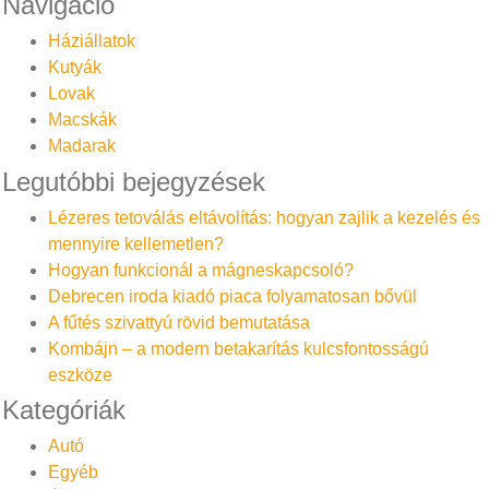
Navigáció
Háziállatok
Kutyák
Lovak
Macskák
Madarak
Legutóbbi bejegyzések
Lézeres tetoválás eltávolítás: hogyan zajlik a kezelés és
mennyire kellemetlen?
Hogyan funkcionál a mágneskapcsoló?
Debrecen iroda kiadó piaca folyamatosan bővül
A fűtés szivattyú rövid bemutatása
Kombájn – a modern betakarítás kulcsfontosságú
eszköze
Kategóriák
Autó
Egyéb