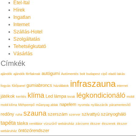
Étel-Ital
Hírek
Ingatlan
Internet
Szállás-Hotel
Szolgáltatás
Tehetségkutató
Vásárlás
Címkék
autógumi
ajándék
ajándék férfiaknak
Autómentés
bolt
budapest
cipő
eladó lakás
infraszauna
gumiabroncs
fogyás
fűtőpanel
háziállatok
internet
klíma
légkondicionáló
játékok
Led lámpa
kerítés
lovak
mobil
napelem
mobil klíma
Méhpempő
műanyag ablak
nyomda
nyílászárók
páramentesítő
szauna
redőny
szerszám
szivattyú
szúnyogháló
ruha
szerver
tapéta
táska
ventilátor
vízszűrő
webáruház
zárcsere
ékszer
ékszerek
ékszer
öntözőrendszer
webáruház