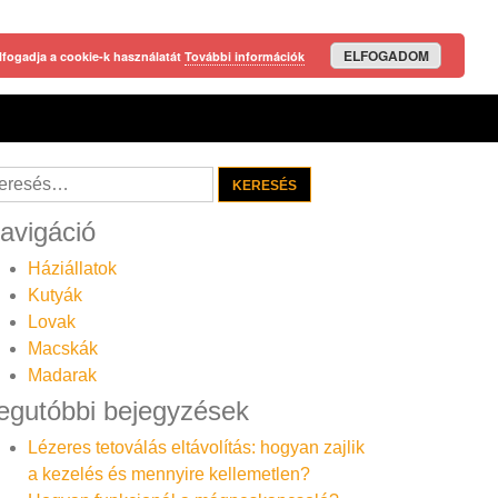
ELFOGADOM
lfogadja a cookie-k használatát
További információk
resés:
avigáció
Háziállatok
Kutyák
Lovak
Macskák
Madarak
egutóbbi bejegyzések
Lézeres tetoválás eltávolítás: hogyan zajlik
a kezelés és mennyire kellemetlen?