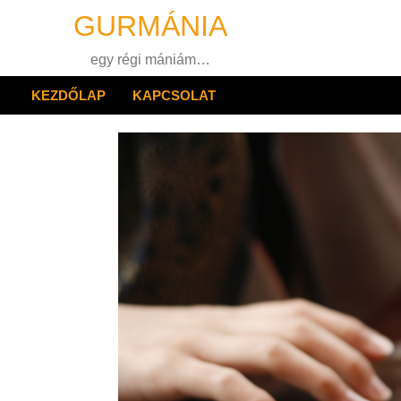
Skip
GURMÁNIA
to
content
egy régi mániám…
KEZDŐLAP
KAPCSOLAT