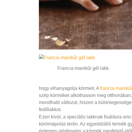
Francia manikűr gél lakk
hogy elhanyagolja körmeit. A
francia manikűr
szép körmöket alkothasson meg otthonában
mondható változat, hiszen a különlegessége
fedőlakkot.
Ezen kívül, a speciális lakknak fixálásra sin
körömápolás terén. Az egyedülálló termék g
érdemes odafigyelni a körmök megfelelő előké