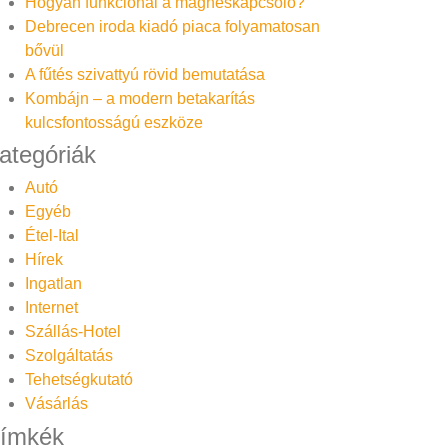
Hogyan funkcionál a mágneskapcsoló?
Debrecen iroda kiadó piaca folyamatosan
bővül
A fűtés szivattyú rövid bemutatása
Kombájn – a modern betakarítás
kulcsfontosságú eszköze
ategóriák
Autó
Egyéb
Étel-Ital
Hírek
Ingatlan
Internet
Szállás-Hotel
Szolgáltatás
Tehetségkutató
Vásárlás
ímkék