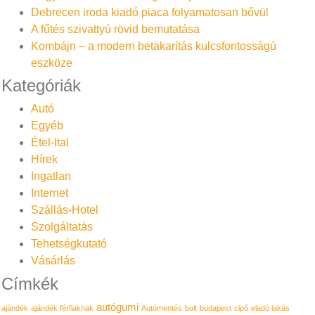
Debrecen iroda kiadó piaca folyamatosan bővül
A fűtés szivattyú rövid bemutatása
Kombájn – a modern betakarítás kulcsfontosságú
eszköze
Kategóriák
Autó
Egyéb
Étel-Ital
Hírek
Ingatlan
Internet
Szállás-Hotel
Szolgáltatás
Tehetségkutató
Vásárlás
Címkék
autógumi
ajándék
ajándék férfiaknak
Autómentés
bolt
budapest
cipő
eladó lakás