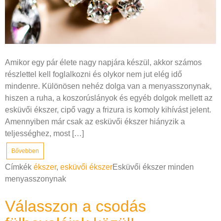
Amikor egy pár élete nagy napjára készül, akkor számos
részlettel kell foglalkozni és olykor nem jut elég idő
mindenre. Különösen nehéz dolga van a menyasszonynak,
hiszen a ruha, a koszorúslányok és egyéb dolgok mellett az
esküvői ékszer, cipő vagy a frizura is komoly kihívást jelent.
Amennyiben már csak az esküvői ékszer hiányzik a
teljességhez, most […]
Bővebben
Címkék
ékszer
,
esküvői ékszer
Esküvői ékszer minden
menyasszonynak
Válasszon a csodás