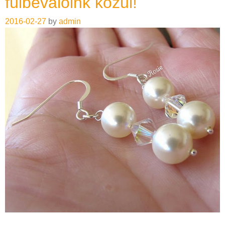
fülbevalóink közül!
2016-02-27
by
admin