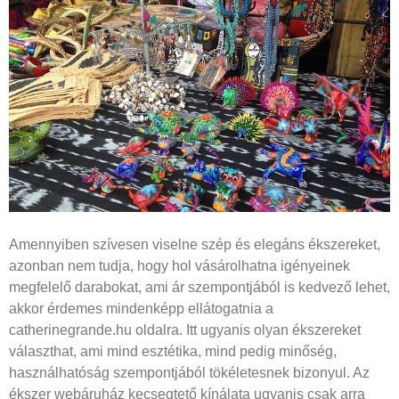
Amennyiben szívesen viselne szép és elegáns ékszereket,
azonban nem tudja, hogy hol vásárolhatna igényeinek
megfelelő darabokat, ami ár szempontjából is kedvező lehet,
akkor érdemes mindenképp ellátogatnia a
catherinegrande.hu oldalra. Itt ugyanis olyan ékszereket
választhat, ami mind esztétika, mind pedig minőség,
használhatóság szempontjából tökéletesnek bizonyul. Az
ékszer webáruház kecsegtető kínálata ugyanis csak arra