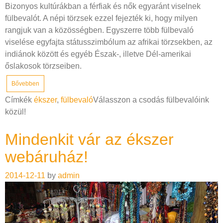
Bizonyos kultúrákban a férfiak és nők egyaránt viselnek
fülbevalót. A népi törzsek ezzel fejezték ki, hogy milyen
rangjuk van a közösségben. Egyszerre több fülbevaló
viselése egyfajta státusszimbólum az afrikai törzsekben, az
indiánok között és egyéb Észak-, illetve Dél-amerikai
őslakosok törzseiben.
Bővebben
Címkék
ékszer
,
fülbevaló
Válasszon a csodás fülbevalóink
közül!
Mindenkit vár az ékszer
webáruház!
2014-12-11
by
admin