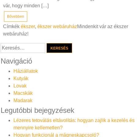
vár, hogy minden […]
Bővebben
Címkék
ékszer
,
ékszer webáruház
Mindenkit vár az ékszer
webáruház!
Keresés:
Navigáció
Háziállatok
Kutyák
Lovak
Macskák
Madarak
Legutóbbi bejegyzések
Lézeres tetoválás eltávolítás: hogyan zajlik a kezelés és
mennyire kellemetlen?
Hogyan funkcionál a mágneskapcsoló?