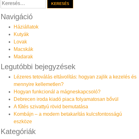
Keresés:
Navigáció
Háziállatok
Kutyák
Lovak
Macskák
Madarak
Legutóbbi bejegyzések
Lézeres tetoválás eltávolítás: hogyan zajlik a kezelés és
mennyire kellemetlen?
Hogyan funkcionál a mágneskapcsoló?
Debrecen iroda kiadó piaca folyamatosan bővül
A fűtés szivattyú rövid bemutatása
Kombájn – a modern betakarítás kulcsfontosságú
eszköze
Kategóriák