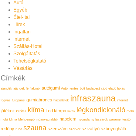
Autó
Egyéb
Étel-Ital
Hírek
Ingatlan
Internet
Szállás-Hotel
Szolgáltatás
Tehetségkutató
Vásárlás
Címkék
autógumi
ajándék
ajándék férfiaknak
Autómentés
bolt
budapest
cipő
eladó lakás
infraszauna
gumiabroncs
fogyás
fűtőpanel
háziállatok
internet
klíma
légkondicionáló
játékok
Led lámpa
kerítés
lovak
mobil
napelem
mobil klíma
Méhpempő
műanyag ablak
nyomda
nyílászárók
páramentesítő
szauna
redőny
szerszám
szivattyú
szúnyogháló
ruha
szerver