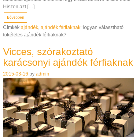
Hiszen azt […]
Bővebben
Címkék
ajándék
,
ajándék férfiaknak
Hogyan választható
tökéletes ajándék férfiaknak?
Vicces, szórakoztató
karácsonyi ajándék férfiaknak
2015-03-16
by
admin