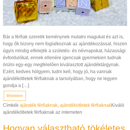
Bár a férfiak szeretik keménynek mutatni magukat és azt is,
hogy ők bizony nem foglalkoznak az ajándékozással, hiszen
úgyis mindig elfelejtik a születés- és névnapokat, házassági
évfordulókat, ennek ellenére igencsak gyermekien tudnak
örülni egy-egy megfelelően kiválasztott ajándéktárgynak.
Ezért, kedves hölgyem, tudni kell, hogy jó, ha vannak
ajándékötletek férfiaknak a tarsolyában, hogy ne legyen
gondja a […]
Bővebben
Címkék
ajándék férfiaknak
,
ajándékötletek férfiaknak
Kiváló
ajándékötletek férfiaknak az interneten
Hogyan választható tökéletes