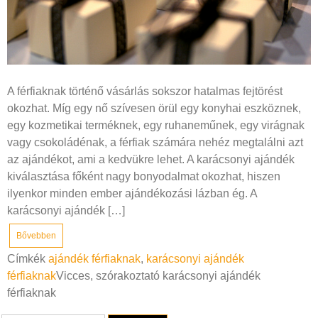
A férfiaknak történő vásárlás sokszor hatalmas fejtörést
okozhat. Míg egy nő szívesen örül egy konyhai eszköznek,
egy kozmetikai terméknek, egy ruhaneműnek, egy virágnak
vagy csokoládénak, a férfiak számára nehéz megtalálni azt
az ajándékot, ami a kedvükre lehet. A karácsonyi ajándék
kiválasztása főként nagy bonyodalmat okozhat, hiszen
ilyenkor minden ember ajándékozási lázban ég. A
karácsonyi ajándék […]
Bővebben
Címkék
ajándék férfiaknak
,
karácsonyi ajándék
férfiaknak
Vicces, szórakoztató karácsonyi ajándék
férfiaknak