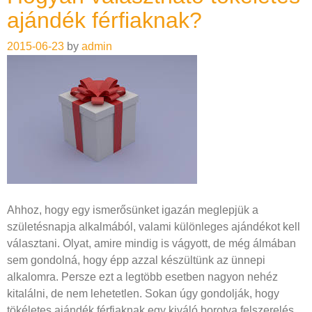
ajándék férfiaknak?
2015-06-23
by
admin
Ahhoz, hogy egy ismerősünket igazán meglepjük a
születésnapja alkalmából, valami különleges ajándékot kell
választani. Olyat, amire mindig is vágyott, de még álmában
sem gondolná, hogy épp azzal készültünk az ünnepi
alkalomra. Persze ezt a legtöbb esetben nagyon nehéz
kitalálni, de nem lehetetlen. Sokan úgy gondolják, hogy
tökéletes ajándék férfiaknak egy kiváló borotva felszerelés.