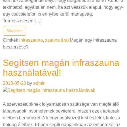
van hozzá elegendő hely. Hogy drágának számít-e? Abból a
tekintetből egyáltalán nem, ha azt vesszük alapul, hogy egy-
egy csúcstelefon is ennyibe kerül manapság.
Természetesen […]
Bővebben
Címkék
infraszauna
,
szauna árak
Megéri egy infraszauna
beszerzése?
Segítsen magán infraszauna
használatával!
2018-05-20
by
admin
A szervezetünknek folyamatosan szüksége van megfelelő
tápanyagok, nyomelemek bevitelére, hiszen ezek tartanak
életben bennünket. A kiegyensúlyozott test és lélek kulcs a
boldog élethez. Ebben segíti napjainkban az embereket az