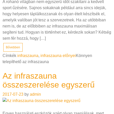
A rohanó világban nem egyszerű időt szakítani a kedvelt
sport űzésére. Sajnos sokaknak például arra sincs idejük,
hogy helyesen táplálkozzanak és olyan ételt készítsék el,
amelyik valóban jót tesz a szervezetnek. Ha az utóbbiban
nem is, de az előbbiben az infraszauna maximálisan
segíteni tud. Hogyan is történhet ez, kérdezik sokan? Kétség
sem fér hozzá, hogy […]
Bővebben
Címkék
infraszauna
,
infraszauna előnyei
Könnyen
telepíthető az infraszauna
Az infraszauna
összeszerelése egyszerű
2017-07-23
by
admin
Egyes használati eszközök azért olyan zseniálisak, mert