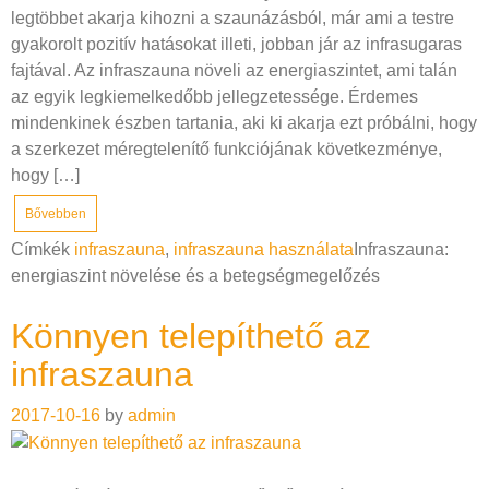
legtöbbet akarja kihozni a szaunázásból, már ami a testre
gyakorolt pozitív hatásokat illeti, jobban jár az infrasugaras
fajtával. Az infraszauna növeli az energiaszintet, ami talán
az egyik legkiemelkedőbb jellegzetessége. Érdemes
mindenkinek észben tartania, aki ki akarja ezt próbálni, hogy
a szerkezet méregtelenítő funkciójának következménye,
hogy […]
Bővebben
Címkék
infraszauna
,
infraszauna használata
Infraszauna:
energiaszint növelése és a betegségmegelőzés
Könnyen telepíthető az
infraszauna
2017-10-16
by
admin