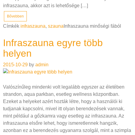
infraszauna, akkor azt is lehetősége […]
Bővebben
Címkék
infraszauna
,
szauna
Infraszauna minőségi fából
Infraszauna egyre több
helyen
2015-10-29
by
admin
Valószínűleg mindenki volt legalább egyszer az életében
strandon, aqua parkban, esetleg wellness központban.
Ezeket a helyeket azért hozták létre, hogy a használói ki
tudjanak kapcsolni, mivel itt olyan berendezések vannak,
mint például a gőzkamra vagy esetleg az infraszauna. Az
infraszauna elsőre lehet, hogy ismeretlennek hangzik,
azonban ez a berendezés ugyanarra szolgál, mint a szimpla