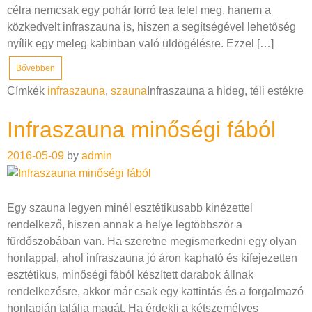
célra nemcsak egy pohár forró tea felel meg, hanem a
közkedvelt infraszauna is, hiszen a segítségével lehetőség
nyílik egy meleg kabinban való üldögélésre. Ezzel […]
Bővebben
Címkék
infraszauna
,
szauna
Infraszauna a hideg, téli estékre
Infraszauna minőségi fából
2016-05-09
by
admin
Egy szauna legyen minél esztétikusabb kinézettel
rendelkező, hiszen annak a helye legtöbbször a
fürdőszobában van. Ha szeretne megismerkedni egy olyan
honlappal, ahol infraszauna jó áron kapható és kifejezetten
esztétikus, minőségi fából készített darabok állnak
rendelkezésre, akkor már csak egy kattintás és a forgalmazó
honlapján találja magát. Ha érdekli a kétszemélyes