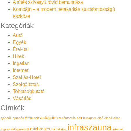
A fűtés szivattyú rövid bemutatása
Kombájn – a modern betakarítás kulcsfontosságú
eszköze
Kategóriák
Autó
Egyéb
Étel-Ital
Hírek
Ingatlan
Internet
Szállás-Hotel
Szolgáltatás
Tehetségkutató
Vásárlás
Címkék
autógumi
ajándék
ajándék férfiaknak
Autómentés
bolt
budapest
cipő
eladó lakás
infraszauna
gumiabroncs
fogyás
fűtőpanel
háziállatok
internet