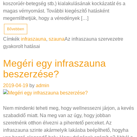
koszorúér-betegség stb.) kialakulásának kockázatát és a
magas vérnyomást. További kiegészítő hatásként
megemlíthetjük, hogy a véredények […]
Bővebben
Címkék
infraszauna
,
szauna
Az infraszauna szervezetre
gyakorolt hatásai
Megéri egy infraszauna
beszerzése?
2019-04-19
by
admin
Nem mindenki teheti meg, hogy wellnessezni járjon, a kevés
szabadidő miatt. Na meg van az úgy, hogy jobban
szeretnénk otthon élvezni a pihentető perceket. Az
infraszauna szinte akármelyik lakásba beépíthető, hogyha