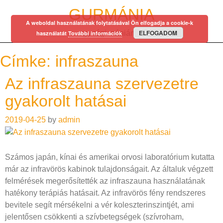
Skip
GURMÁNIA
to
A weboldal használatának folytatásával Ön elfogadja a cookie-k
content
ELFOGADOM
egy régi mániám…
használatát
További információk
Címke:
infraszauna
Az infraszauna szervezetre
gyakorolt hatásai
2019-04-25
by
admin
Számos japán, kínai és amerikai orvosi laboratórium kutatta
már az infravörös kabinok tulajdonságait. Az általuk végzett
felmérések megerősítették az infraszauna használatának
hatékony terápiás hatásait. Az infravörös fény rendszeres
bevitele segít mérsékelni a vér koleszterinszintjét, ami
jelentősen csökkenti a szívbetegségek (szívroham,