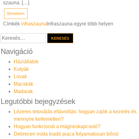
szauna. […]
Bővebben
Címkék
infraszauna
Infraszauna egyre több helyen
Keresés:
Navigáció
Háziállatok
Kutyák
Lovak
Macskák
Madarak
Legutóbbi bejegyzések
Lézeres tetoválás eltávolítás: hogyan zajlik a kezelés és
mennyire kellemetlen?
Hogyan funkcionál a mágneskapcsoló?
Debrecen iroda kiadó piaca folyamatosan bővül