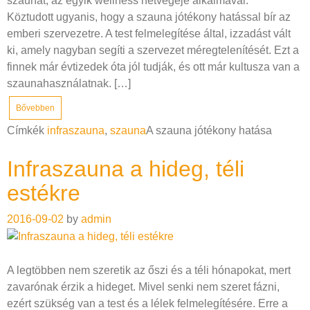
szaunát, az egyik wellness hétvégéje alkalmával.
Köztudott ugyanis, hogy a szauna jótékony hatással bír az
emberi szervezetre. A test felmelegítése által, izzadást vált
ki, amely nagyban segíti a szervezet méregtelenítését. Ezt a
finnek már évtizedek óta jól tudják, és ott már kultusza van a
szaunahasználatnak. […]
Bővebben
Címkék
infraszauna
,
szauna
A szauna jótékony hatása
Infraszauna a hideg, téli
estékre
2016-09-02
by
admin
A legtöbben nem szeretik az őszi és a téli hónapokat, mert
zavarónak érzik a hideget. Mivel senki nem szeret fázni,
ezért szükség van a test és a lélek felmelegítésére. Erre a