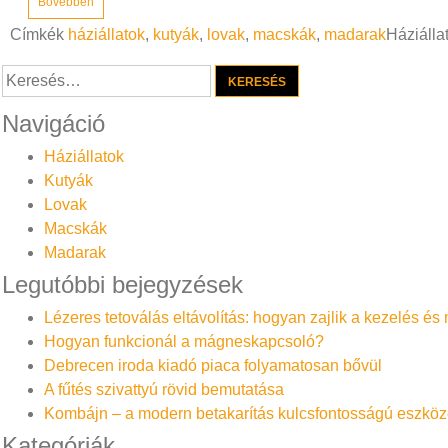
Bővebben
Címkék
háziállatok
,
kutyák
,
lovak
,
macskák
,
madarak
Háziálla
Keresés:
Navigáció
Háziállatok
Kutyák
Lovak
Macskák
Madarak
Legutóbbi bejegyzések
Lézeres tetoválás eltávolítás: hogyan zajlik a kezelés é
Hogyan funkcionál a mágneskapcsoló?
Debrecen iroda kiadó piaca folyamatosan bővül
A fűtés szivattyú rövid bemutatása
Kombájn – a modern betakarítás kulcsfontosságú eszköz
Kategóriák