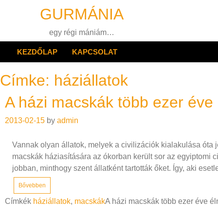
Skip
GURMÁNIA
to
content
egy régi mániám…
KEZDŐLAP
KAPCSOLAT
Címke:
háziállatok
A házi macskák több ezer éve
2013-02-15
by
admin
Vannak olyan állatok, melyek a civilizációk kialakulása óta
macskák háziasítására az ókorban került sor az egyiptomi ci
jobban, minthogy szent állatként tartották őket. Így, aki eset
Bővebben
Címkék
háziállatok
,
macskák
A házi macskák több ezer éve é