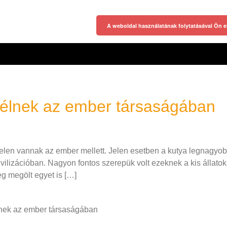
A weboldal használatának folytatásával Ön e
 élnek az ember társaságában
 jelen vannak az ember mellett. Jelen esetben a kutya legnagyob
vilizációban. Nagyon fontos szerepük volt ezeknek a kis állato
leg megölt egyet is […]
lnek az ember társaságában