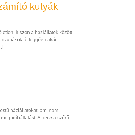
zámító kutyák
etlen, hiszen a háziállatok között
llemvonásoktól függően akár
…]
estű háziállatokat, ami nem
 megpróbáltatást. A perzsa szőrű