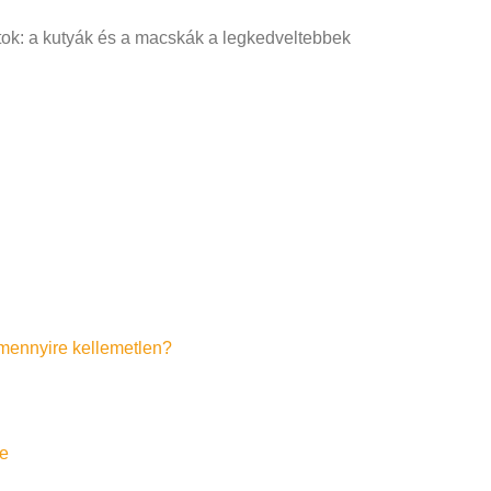
tok: a kutyák és a macskák a legkedveltebbek
s mennyire kellemetlen?
e