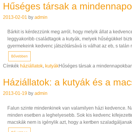
Hűséges társak a mindennapo
2013-02-01
by
admin
Bárkit is kérdezzünk meg arról, hogy melyik állat a kedvenc
leggyakoribb családtagok a kutyák, melyek hűségükkel biztosí
gyermekeink kedvenc játszótársává is válhat az eb, s talá
Bővebben
Címkék
háziállatok
,
kutyák
Hűséges társak a mindennapokban
Háziállatok: a kutyák és a ma
2013-01-19
by
admin
Falun szinte mindenkinek van valamilyen házi kedvence. Na
minden esetben a leghelyesebb. Sok kis kedvenc kifejezette
macskák nem is igénylik azt, hogy a kertben szaladgáljanak