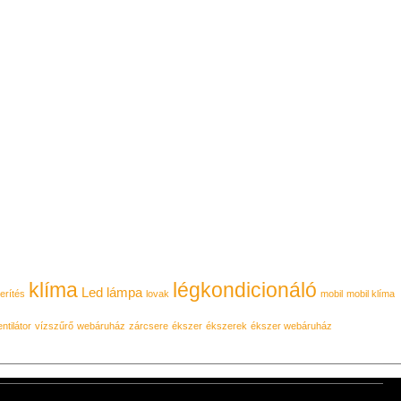
klíma
légkondicionáló
Led lámpa
erítés
lovak
mobil
mobil klíma
ntilátor
vízszűrő
webáruház
zárcsere
ékszer
ékszerek
ékszer webáruház