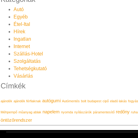
Autó
Egyéb
Étel-Ital
Hírek
Ingatlan
Internet
Szállás-Hotel
Szolgáltatás
Tehetségkutató
Vásárlás
Címkék
autógumi
ajándék
ajándék férfiaknak
Autómentés
bolt
budapest
cipő
eladó lakás
fogyá
napelem
redőny
Méhpempő
műanyag ablak
nyomda
nyílászárók
páramentesítő
ruha
öntözőrendszer