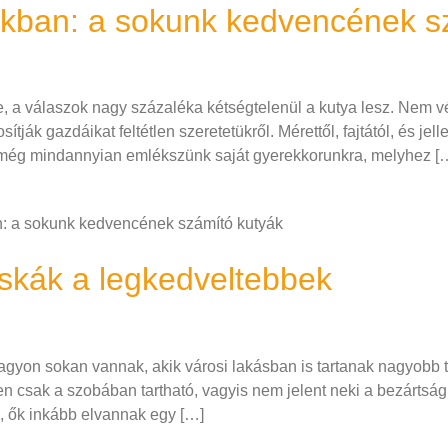
kban: a sokunk kedvencének s
e, a válaszok nagy százaléka kétségtelenül a kutya lesz. Nem vél
tják gazdáikat feltétlen szeretetükről. Mérettől, fajtától, és je
n még mindannyian emlékszünk saját gyerekkorunkra, melyhez [
: a sokunk kedvencének számító kutyák
cskák a legkedveltebbek
gyon sokan vannak, akik városi lakásban is tartanak nagyobb t
n csak a szobában tartható, vagyis nem jelent neki a bezártság
, ők inkább elvannak egy […]