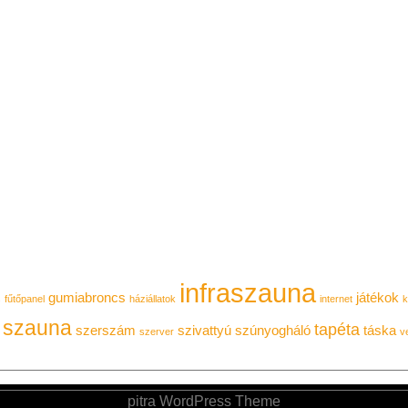
infraszauna
gumiabroncs
játékok
s
fűtőpanel
háziállatok
internet
k
szauna
tapéta
szerszám
szivattyú
szúnyogháló
táska
szerver
ve
pitra WordPress Theme