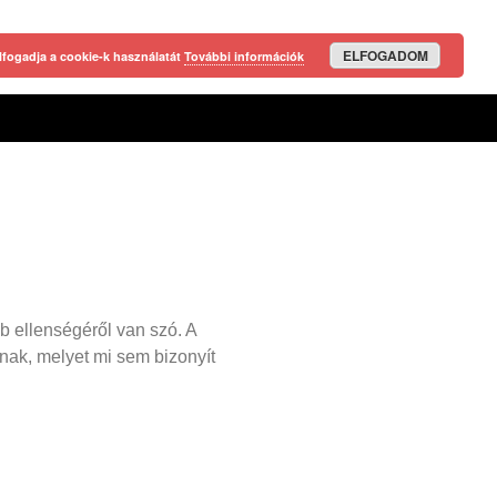
ELFOGADOM
lfogadja a cookie-k használatát
További információk
b ellenségéről van szó. A
knak, melyet mi sem bizonyít