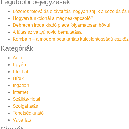
Legutóbbi bejegyzések
Lézeres tetoválás eltávolítás: hogyan zajlik a kezelés é
Hogyan funkcionál a mágneskapcsoló?
Debrecen iroda kiadó piaca folyamatosan bővül
A fűtés szivattyú rövid bemutatása
Kombájn – a modern betakarítás kulcsfontosságú eszköz
Kategóriák
Autó
Egyéb
Étel-Ital
Hírek
Ingatlan
Internet
Szállás-Hotel
Szolgáltatás
Tehetségkutató
Vásárlás