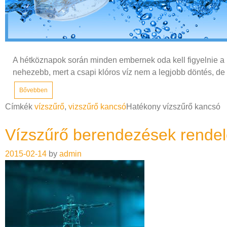
A hétköznapok során minden embernek oda kell figyelnie a k
nehezebb, mert a csapi klóros víz nem a legjobb döntés, de
Bővebben
Címkék
vízszűrő
,
vizszűrő kancsó
Hatékony vízszűrő kancsó
Vízszűrő berendezések rende
2015-02-14
by
admin