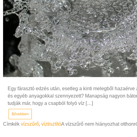
Egy fárasztó edzés után, esetleg a kinti melegből hazaérve 
és egyéb anyagokkal szennyezett? Manapság nagyon bátorna
tudják már, hogy a csapból folyó víz […]
Bővebben
Címkék
vízszűrő
,
víztisztító
A vízszűrő nem hiányozhat otthonr