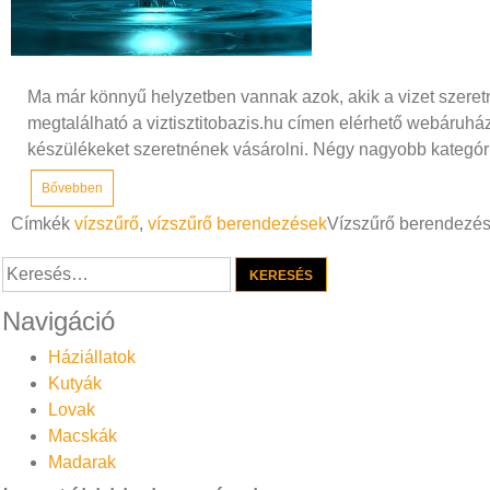
Ma már könnyű helyzetben vannak azok, akik a vizet szeret
megtalálható a viztisztitobazis.hu címen elérhető webáruház
készülékeket szeretnének vásárolni. Négy nagyobb kategóriá
Bővebben
Címkék
vízszűrő
,
vízszűrő berendezések
Vízszűrő berendezé
Keresés:
Navigáció
Háziállatok
Kutyák
Lovak
Macskák
Madarak