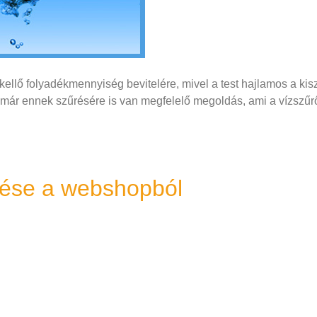
ellő folyadékmennyiség bevitelére, mivel a test hajlamos a kis
 már ennek szűrésére is van megfelelő megoldás, ami a vízszűrő
lése a webshopból