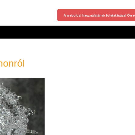
A weboldal használatának folytatásával Ön e
honról