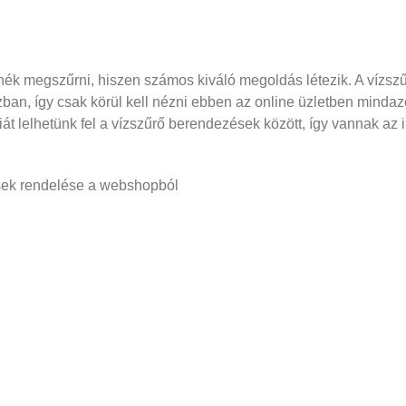
nék megszűrni, hiszen számos kiváló megoldás létezik. A vízs
ban, így csak körül kell nézni ebben az online üzletben mindazo
t lelhetünk fel a vízszűrő berendezések között, így vannak az 
sek rendelése a webshopból