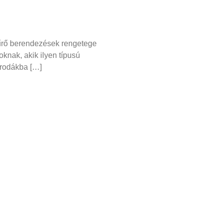
zűrő berendezések rengetege
knak, akik ilyen típusú
irodákba […]