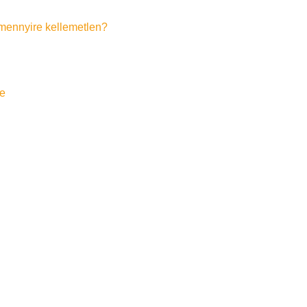
s mennyire kellemetlen?
e