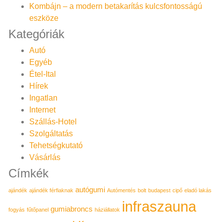
Kombájn – a modern betakarítás kulcsfontosságú
eszköze
Kategóriák
Autó
Egyéb
Étel-Ital
Hírek
Ingatlan
Internet
Szállás-Hotel
Szolgáltatás
Tehetségkutató
Vásárlás
Címkék
autógumi
ajándék
ajándék férfiaknak
Autómentés
bolt
budapest
cipő
eladó lakás
infraszauna
gumiabroncs
fogyás
fűtőpanel
háziállatok