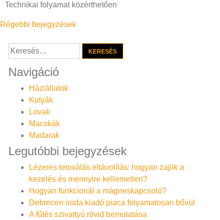
Technikai folyamat közérthetően
Bejegyzés
Régebbi bejegyzések
navigáció
Keresés:
Navigáció
Háziállatok
Kutyák
Lovak
Macskák
Madarak
Legutóbbi bejegyzések
Lézeres tetoválás eltávolítás: hogyan zajlik a
kezelés és mennyire kellemetlen?
Hogyan funkcionál a mágneskapcsoló?
Debrecen iroda kiadó piaca folyamatosan bővül
A fűtés szivattyú rövid bemutatása