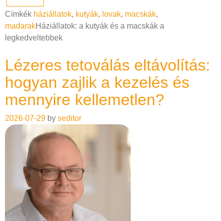
Címkék
háziállatok
,
kutyák
,
lovak
,
macskák
,
madarak
Háziállatok: a kutyák és a macskák a
legkedveltebbek
Lézeres tetoválás eltávolítás:
hogyan zajlik a kezelés és
mennyire kellemetlen?
2026-07-29
by
seditor