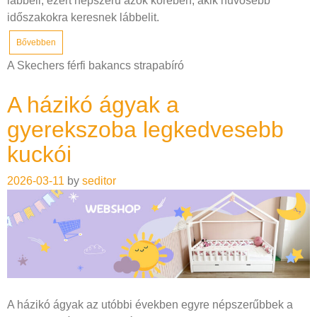
lábbeli, ezért népszerű azok körében, akik hűvösebb
időszakokra keresnek lábbelit.
Bővebben
A Skechers férfi bakancs strapabíró
A házikó ágyak a
gyerekszoba legkedvesebb
kuckói
2026-03-11
by
seditor
A házikó ágyak az utóbbi években egyre népszerűbbek a