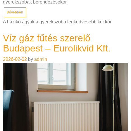
gyerekszobák berendezésekor.
Bővebben
A házikó ágyak a gyerekszoba legkedvesebb kuckói
Víz gáz fűtés szerelő
Budapest – Eurolikvid Kft.
2026-02-02
by
admin