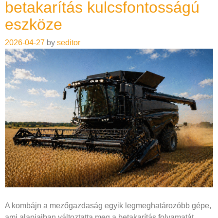
betakarítás kulcsfontosságú
eszköze
2026-04-27
by
seditor
A kombájn a mezőgazdaság egyik legmeghatározóbb gépe,
ami alapjaiban változtatta meg a betakarítás folyamatát.