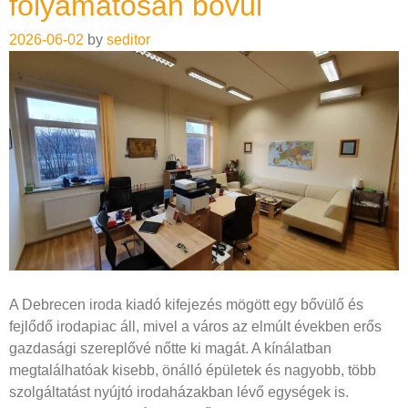
folyamatosan bővül
2026-06-02
by
seditor
A Debrecen iroda kiadó kifejezés mögött egy bővülő és
fejlődő irodapiac áll, mivel a város az elmúlt években erős
gazdasági szereplővé nőtte ki magát. A kínálatban
megtalálhatóak kisebb, önálló épületek és nagyobb, több
szolgáltatást nyújtó irodaházakban lévő egységek is.