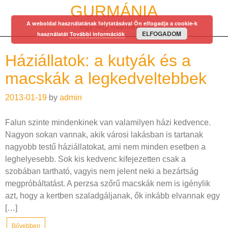
Skip
GURMÁNIA
to
A weboldal használatának folytatásával Ön elfogadja a cookie-k
egy régi mániám…
content
ELFOGADOM
használatát
További információk
Háziállatok: a kutyák és a
macskák a legkedveltebbek
2013-01-19
by
admin
Falun szinte mindenkinek van valamilyen házi kedvence.
Nagyon sokan vannak, akik városi lakásban is tartanak
nagyobb testű háziállatokat, ami nem minden esetben a
leghelyesebb. Sok kis kedvenc kifejezetten csak a
szobában tartható, vagyis nem jelent neki a bezártság
megpróbáltatást. A perzsa szőrű macskák nem is igénylik
azt, hogy a kertben szaladgáljanak, ők inkább elvannak egy
[…]
Bővebben