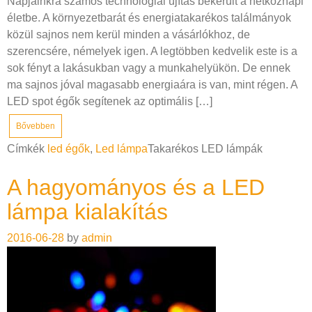
Napjainkra számos technológiai újítás bekerült a hétköznapi
életbe. A környezetbarát és energiatakarékos találmányok
közül sajnos nem kerül minden a vásárlókhoz, de
szerencsére, némelyek igen. A legtöbben kedvelik este is a
sok fényt a lakásukban vagy a munkahelyükön. De ennek
ma sajnos jóval magasabb energiaára is van, mint régen. A
LED spot égők segítenek az optimális […]
Bővebben
Címkék
led égők
,
Led lámpa
Takarékos LED lámpák
A hagyományos és a LED
lámpa kialakítás
2016-06-28
by
admin