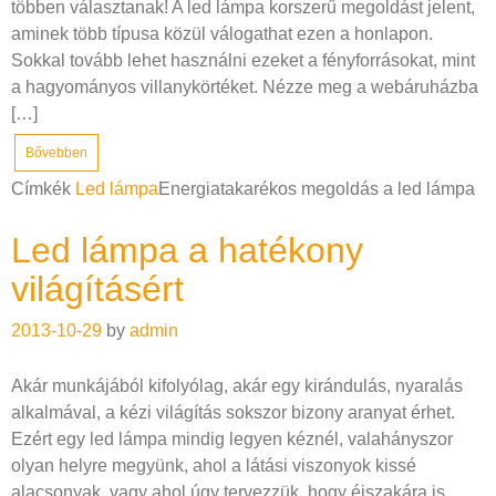
többen választanak! A led lámpa korszerű megoldást jelent,
aminek több típusa közül válogathat ezen a honlapon.
Sokkal tovább lehet használni ezeket a fényforrásokat, mint
a hagyományos villanykörtéket. Nézze meg a webáruházba
[…]
Bővebben
Címkék
Led lámpa
Energiatakarékos megoldás a led lámpa
Led lámpa a hatékony
világításért
2013-10-29
by
admin
Akár munkájából kifolyólag, akár egy kirándulás, nyaralás
alkalmával, a kézi világítás sokszor bizony aranyat érhet.
Ezért egy led lámpa mindig legyen kéznél, valahányszor
olyan helyre megyünk, ahol a látási viszonyok kissé
alacsonyak, vagy ahol úgy tervezzük, hogy éjszakára is