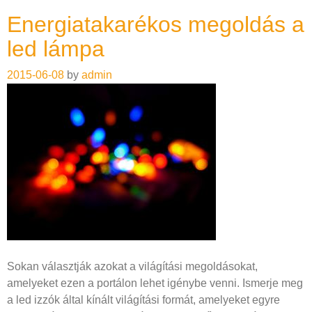
Energiatakarékos megoldás a
led lámpa
2015-06-08
by
admin
Sokan választják azokat a világítási megoldásokat,
amelyeket ezen a portálon lehet igénybe venni. Ismerje meg
a led izzók által kínált világítási formát, amelyeket egyre