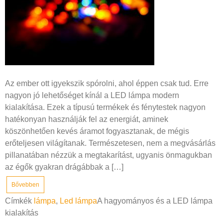
Az ember ott igyekszik spórolni, ahol éppen csak tud. Erre
nagyon jó lehetőséget kínál a LED lámpa modern
kialakítása. Ezek a típusú termékek és fénytestek nagyon
hatékonyan használják fel az energiát, aminek
köszönhetően kevés áramot fogyasztanak, de mégis
erőteljesen világítanak. Természetesen, nem a megvásárlás
pillanatában nézzük a megtakarítást, ugyanis önmagukban
az égők gyakran drágábbak a […]
Bővebben
Címkék
lámpa
,
Led lámpa
A hagyományos és a LED lámpa
kialakítás