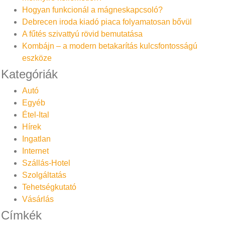
Hogyan funkcionál a mágneskapcsoló?
Debrecen iroda kiadó piaca folyamatosan bővül
A fűtés szivattyú rövid bemutatása
Kombájn – a modern betakarítás kulcsfontosságú
eszköze
Kategóriák
Autó
Egyéb
Étel-Ital
Hírek
Ingatlan
Internet
Szállás-Hotel
Szolgáltatás
Tehetségkutató
Vásárlás
Címkék