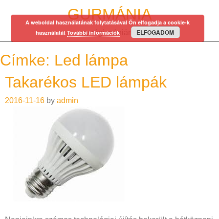
Skip
GURMÁNIA
to
A weboldal használatának folytatásával Ön elfogadja a cookie-k
content
ELFOGADOM
egy régi mániám…
használatát
További információk
Címke:
Led lámpa
Takarékos LED lámpák
2016-11-16
by
admin