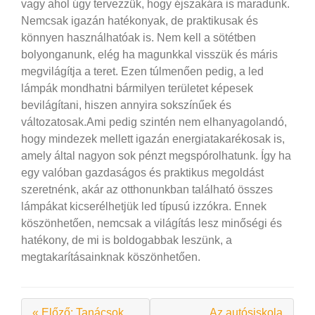
vagy ahol úgy tervezzük, hogy éjszakára is maradunk.
Nemcsak igazán hatékonyak, de praktikusak és
könnyen használhatóak is. Nem kell a sötétben
bolyonganunk, elég ha magunkkal visszük és máris
megvilágítja a teret. Ezen túlmenően pedig, a led
lámpák mondhatni bármilyen területet képesek
bevilágítani, hiszen annyira sokszínűek és
változatosak.
Ami pedig szintén nem elhanyagolandó,
hogy mindezek mellett igazán energiatakarékosak is,
amely által nagyon sok pénzt megspórolhatunk. Így ha
egy valóban gazdaságos és praktikus megoldást
szeretnénk, akár az otthonunkban található összes
lámpákat kicserélhetjük led típusú izzókra. Ennek
köszönhetően, nemcsak a világítás lesz minőségi és
hatékony, de mi is boldogabbak leszünk, a
megtakarításainknak köszönhetően.
« Előző: Tanácsok
Az autósiskola