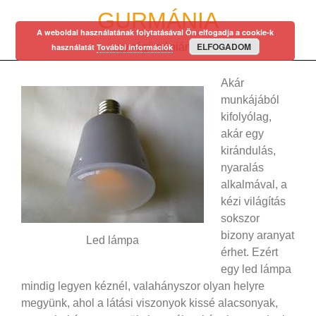
Skip
GURMÁNIA
to
A weboldal használatának folytatásával Ön elfogadja a cookie-k
content
ELFOGADOM
egy régi mániám…
használatát
További információk
Akár
munkájából
kifolyólag,
akár egy
kirándulás,
nyaralás
alkalmával, a
kézi világítás
sokszor
bizony aranyat
Led lámpa
érhet. Ezért
egy led lámpa
mindig legyen kéznél, valahányszor olyan helyre
megyünk, ahol a látási viszonyok kissé alacsonyak,