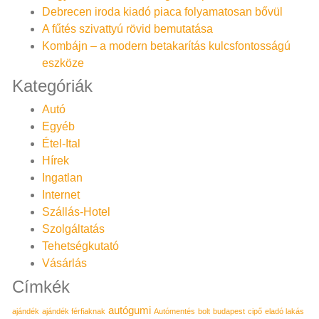
Debrecen iroda kiadó piaca folyamatosan bővül
A fűtés szivattyú rövid bemutatása
Kombájn – a modern betakarítás kulcsfontosságú
eszköze
Kategóriák
Autó
Egyéb
Étel-Ital
Hírek
Ingatlan
Internet
Szállás-Hotel
Szolgáltatás
Tehetségkutató
Vásárlás
Címkék
autógumi
ajándék
ajándék férfiaknak
Autómentés
bolt
budapest
cipő
eladó lakás