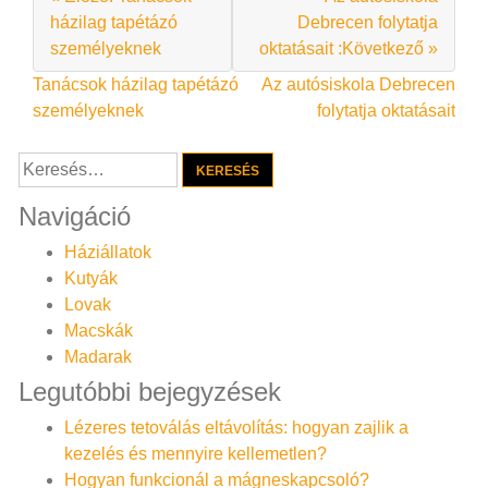
házilag tapétázó
Debrecen folytatja
személyeknek
oktatásait :Következő »
Bejegyzés
Tanácsok házilag tapétázó
Az autósiskola Debrecen
személyeknek
folytatja oktatásait
navigáció
Keresés:
Navigáció
Háziállatok
Kutyák
Lovak
Macskák
Madarak
Legutóbbi bejegyzések
Lézeres tetoválás eltávolítás: hogyan zajlik a
kezelés és mennyire kellemetlen?
Hogyan funkcionál a mágneskapcsoló?