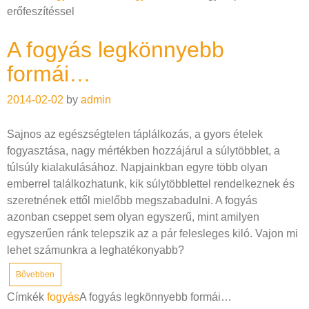
erőfeszítéssel
A fogyás legkönnyebb
formái…
2014-02-02
by
admin
Sajnos az egészségtelen táplálkozás, a gyors ételek
fogyasztása, nagy mértékben hozzájárul a súlytöbblet, a
túlsúly kialakulásához. Napjainkban egyre több olyan
emberrel találkozhatunk, kik súlytöbblettel rendelkeznek és
szeretnének ettől mielőbb megszabadulni. A fogyás
azonban cseppet sem olyan egyszerű, mint amilyen
egyszerűen ránk telepszik az a pár felesleges kiló. Vajon mi
lehet számunkra a leghatékonyabb?
Bővebben
Címkék
fogyás
A fogyás legkönnyebb formái…