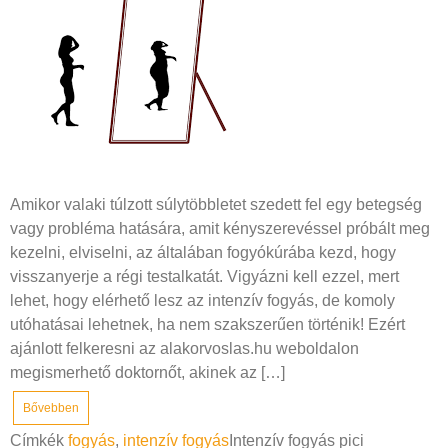
Amikor valaki túlzott súlytöbbletet szedett fel egy betegség
vagy probléma hatására, amit kényszerevéssel próbált meg
kezelni, elviselni, az általában fogyókúrába kezd, hogy
visszanyerje a régi testalkatát. Vigyázni kell ezzel, mert
lehet, hogy elérhető lesz az intenzív fogyás, de komoly
utóhatásai lehetnek, ha nem szakszerűen történik! Ezért
ajánlott felkeresni az alakorvoslas.hu weboldalon
megismerhető doktornőt, akinek az […]
Bővebben
Címkék
fogyás
,
intenzív fogyás
Intenzív fogyás pici