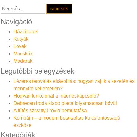
Keresés:
Navigáció
Háziállatok
Kutyák
Lovak
Macskák
Madarak
Legutóbbi bejegyzések
Lézeres tetoválás eltávolítás: hogyan zajlik a kezelés és
mennyire kellemetlen?
Hogyan funkcionál a mágneskapcsoló?
Debrecen iroda kiadó piaca folyamatosan bővül
A fűtés szivattyú rövid bemutatása
Kombájn – a modern betakarítás kulcsfontosságú
eszköze
Kategóriák