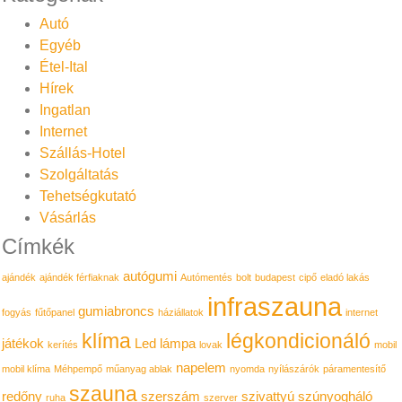
Autó
Egyéb
Étel-Ital
Hírek
Ingatlan
Internet
Szállás-Hotel
Szolgáltatás
Tehetségkutató
Vásárlás
Címkék
autógumi
ajándék
ajándék férfiaknak
Autómentés
bolt
budapest
cipő
eladó lakás
infraszauna
gumiabroncs
fogyás
fűtőpanel
háziállatok
internet
klíma
légkondicionáló
játékok
Led lámpa
kerítés
lovak
mobil
napelem
mobil klíma
Méhpempő
műanyag ablak
nyomda
nyílászárók
páramentesítő
szauna
redőny
szerszám
szivattyú
szúnyogháló
ruha
szerver