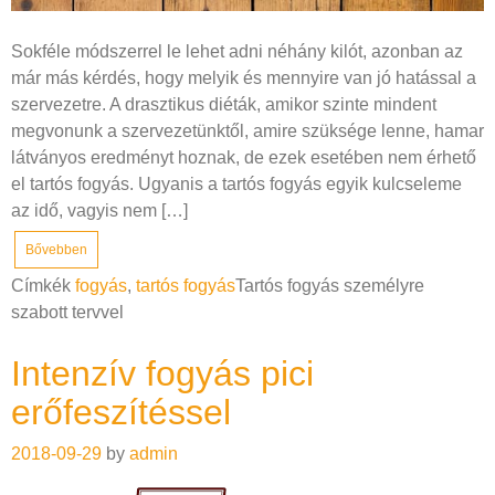
Sokféle módszerrel le lehet adni néhány kilót, azonban az
már más kérdés, hogy melyik és mennyire van jó hatással a
szervezetre. A drasztikus diéták, amikor szinte mindent
megvonunk a szervezetünktől, amire szüksége lenne, hamar
látványos eredményt hoznak, de ezek esetében nem érhető
el tartós fogyás. Ugyanis a tartós fogyás egyik kulcseleme
az idő, vagyis nem […]
Bővebben
Címkék
fogyás
,
tartós fogyás
Tartós fogyás személyre
szabott tervvel
Intenzív fogyás pici
erőfeszítéssel
2018-09-29
by
admin