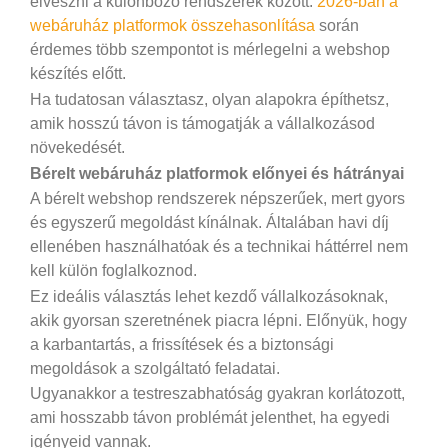
elveszni a különböző rendszerek között.
2026-ban a
webáruház platformok összehasonlítása
során
érdemes több szempontot is mérlegelni a webshop
készítés előtt.
Ha tudatosan választasz, olyan alapokra építhetsz,
amik hosszú távon is támogatják a vállalkozásod
növekedését.
Bérelt webáruház platformok előnyei és hátrányai
A bérelt webshop rendszerek népszerűek, mert gyors
és egyszerű megoldást kínálnak. Általában havi díj
ellenében használhatóak és a technikai háttérrel nem
kell külön foglalkoznod.
Ez ideális választás lehet kezdő vállalkozásoknak,
akik gyorsan szeretnének piacra lépni. Előnyük, hogy
a karbantartás, a frissítések és a biztonsági
megoldások a szolgáltató feladatai.
Ugyanakkor a testreszabhatóság gyakran korlátozott,
ami hosszabb távon problémát jelenthet, ha egyedi
igényeid vannak.