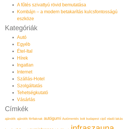
A fűtés szivattyú rövid bemutatása
Kombájn – a modern betakarítás kulcsfontosságú
eszköze
Kategóriák
Autó
Egyéb
Étel-Ital
Hírek
Ingatlan
Internet
Szállás-Hotel
Szolgáltatás
Tehetségkutató
Vásárlás
Címkék
autógumi
ajándék
ajándék férfiaknak
Autómentés
bolt
budapest
cipő
eladó lakás
infraszauna