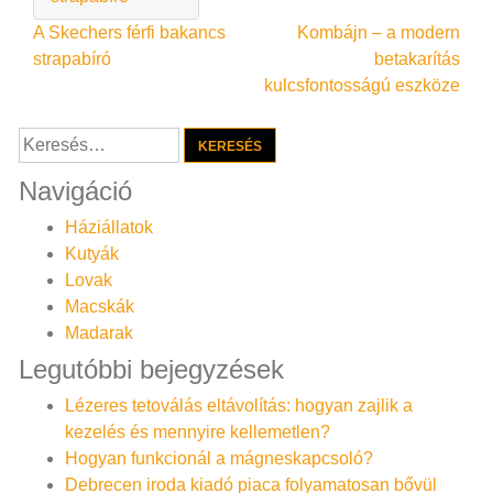
Bejegyzés
A Skechers férfi bakancs
Kombájn – a modern
strapabíró
betakarítás
navigáció
kulcsfontosságú eszköze
Keresés:
Navigáció
Háziállatok
Kutyák
Lovak
Macskák
Madarak
Legutóbbi bejegyzések
Lézeres tetoválás eltávolítás: hogyan zajlik a
kezelés és mennyire kellemetlen?
Hogyan funkcionál a mágneskapcsoló?
Debrecen iroda kiadó piaca folyamatosan bővül