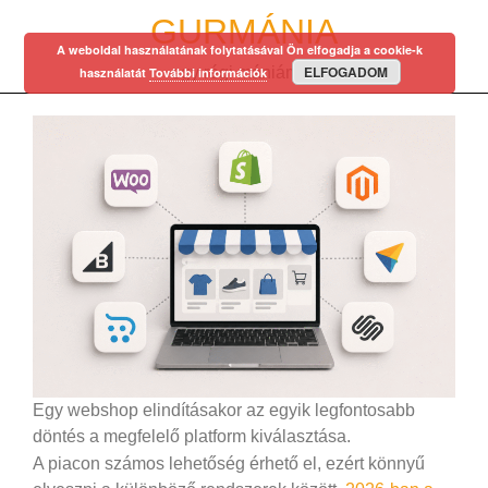
Skip
GURMÁNIA
to
A weboldal használatának folytatásával Ön elfogadja a cookie-k
content
ELFOGADOM
egy régi mániám…
használatát
További információk
Egy webshop elindításakor az egyik legfontosabb
döntés a megfelelő platform kiválasztása.
A piacon számos lehetőség érhető el, ezért könnyű