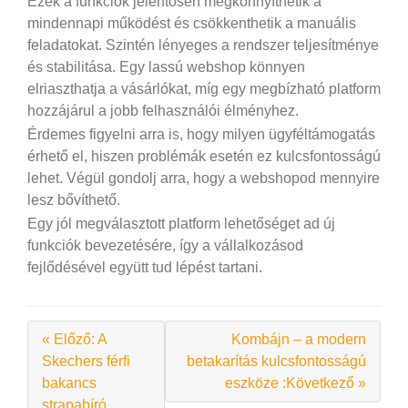
Ezek a funkciók jelentősen megkönnyíthetik a
mindennapi működést és csökkenthetik a manuális
feladatokat. Szintén lényeges a rendszer teljesítménye
és stabilitása. Egy lassú webshop könnyen
elriaszthatja a vásárlókat, míg egy megbízható platform
hozzájárul a jobb felhasználói élményhez.
Érdemes figyelni arra is, hogy milyen ügyféltámogatás
érhető el, hiszen problémák esetén ez kulcsfontosságú
lehet. Végül gondolj arra, hogy a webshopod mennyire
lesz bővíthető.
Egy jól megválasztott platform lehetőséget ad új
funkciók bevezetésére, így a vállalkozásod
fejlődésével együtt tud lépést tartani.
« Előző: A
Kombájn – a modern
Skechers férfi
betakarítás kulcsfontosságú
bakancs
eszköze :Következő »
strapabíró