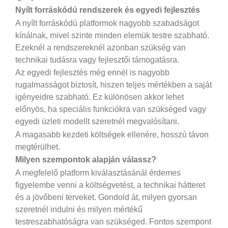
Nyílt forráskódú rendszerek és egyedi fejlesztés
A nyílt forráskódú platformok nagyobb szabadságot
kínálnak, mivel szinte minden elemük testre szabható.
Ezeknél a rendszereknél azonban szükség van
technikai tudásra vagy fejlesztői támogatásra.
Az egyedi fejlesztés még ennél is nagyobb
rugalmasságot biztosít, hiszen teljes mértékben a saját
igényeidre szabható. Ez különösen akkor lehet
előnyös, ha speciális funkciókra van szükséged vagy
egyedi üzleti modellt szeretnél megvalósítani.
A magasabb kezdeti költségek ellenére, hosszú távon
megtérülhet.
Milyen szempontok alapján válassz?
A megfelelő platform kiválasztásánál érdemes
figyelembe venni a költségvetést, a technikai hátteret
és a jövőbeni terveket. Gondold át, milyen gyorsan
szeretnél indulni és milyen mértékű
testreszabhatóságra van szükséged. Fontos szempont