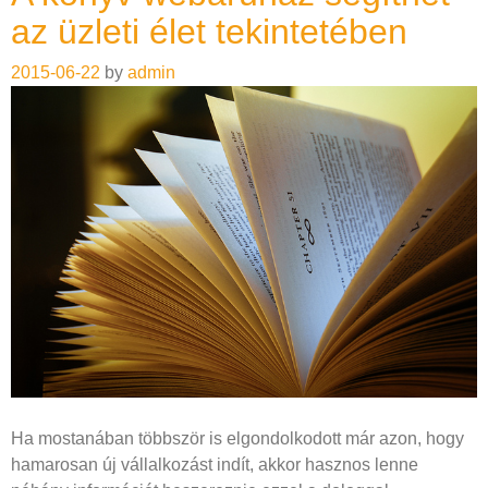
az üzleti élet tekintetében
2015-06-22
by
admin
Ha mostanában többször is elgondolkodott már azon, hogy
hamarosan új vállalkozást indít, akkor hasznos lenne