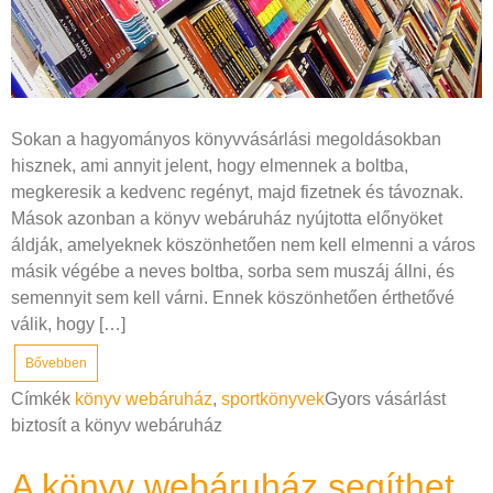
Sokan a hagyományos könyvvásárlási megoldásokban
hisznek, ami annyit jelent, hogy elmennek a boltba,
megkeresik a kedvenc regényt, majd fizetnek és távoznak.
Mások azonban a könyv webáruház nyújtotta előnyöket
áldják, amelyeknek köszönhetően nem kell elmenni a város
másik végébe a neves boltba, sorba sem muszáj állni, és
semennyit sem kell várni. Ennek köszönhetően érthetővé
válik, hogy […]
Bővebben
Címkék
könyv webáruház
,
sportkönyvek
Gyors vásárlást
biztosít a könyv webáruház
A könyv webáruház segíthet