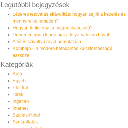
Legutóbbi bejegyzések
Lézeres tetoválás eltávolítás: hogyan zajlik a kezelés és
mennyire kellemetlen?
Hogyan funkcionál a mágneskapcsoló?
Debrecen iroda kiadó piaca folyamatosan bővül
A fűtés szivattyú rövid bemutatása
Kombájn – a modern betakarítás kulcsfontosságú
eszköze
Kategóriák
Autó
Egyéb
Étel-Ital
Hírek
Ingatlan
Internet
Szállás-Hotel
Szolgáltatás