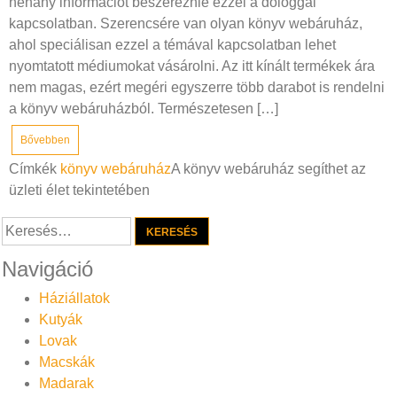
néhány információt beszereznie ezzel a dologgal
kapcsolatban. Szerencsére van olyan könyv webáruház,
ahol speciálisan ezzel a témával kapcsolatban lehet
nyomtatott médiumokat vásárolni. Az itt kínált termékek ára
nem magas, ezért megéri egyszerre több darabot is rendelni
a könyv webáruházból. Természetesen […]
Bővebben
Címkék
könyv webáruház
A könyv webáruház segíthet az
üzleti élet tekintetében
Keresés:
Navigáció
Háziállatok
Kutyák
Lovak
Macskák
Madarak