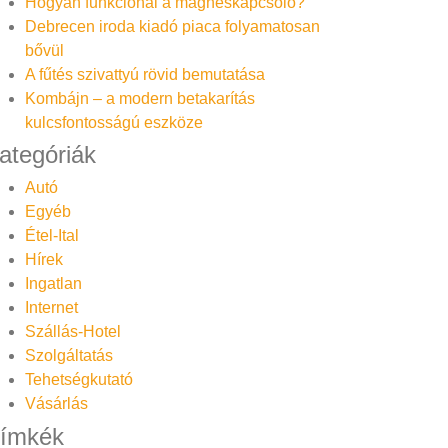
Hogyan funkcionál a mágneskapcsoló?
Debrecen iroda kiadó piaca folyamatosan
bővül
A fűtés szivattyú rövid bemutatása
Kombájn – a modern betakarítás
kulcsfontosságú eszköze
ategóriák
Autó
Egyéb
Étel-Ital
Hírek
Ingatlan
Internet
Szállás-Hotel
Szolgáltatás
Tehetségkutató
Vásárlás
ímkék