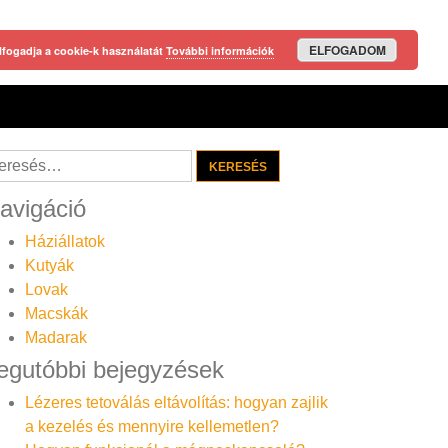
ELFOGADOM
lfogadja a cookie-k használatát
További információk
resés:
avigáció
Háziállatok
Kutyák
Lovak
Macskák
Madarak
egutóbbi bejegyzések
Lézeres tetoválás eltávolítás: hogyan zajlik
a kezelés és mennyire kellemetlen?