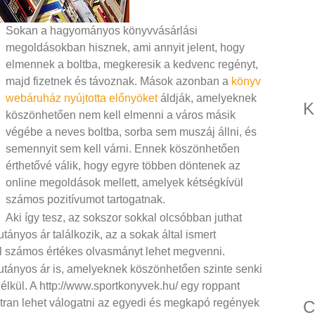
Sokan a hagyományos könyvvásárlási
megoldásokban hisznek, ami annyit jelent, hogy
elmennek a boltba, megkeresik a kedvenc regényt,
majd fizetnek és távoznak. Mások azonban a
könyv
webáruház nyújtotta előnyöket
áldják, amelyeknek
K
köszönhetően nem kell elmenni a város másik
végébe a neves boltba, sorba sem muszáj állni, és
semennyit sem kell várni. Ennek köszönhetően
érthetővé válik, hogy egyre többen döntenek az
online megoldások mellett, amelyek kétségkívül
számos pozitívumot tartogatnak.
Aki így tesz, az sokszor sokkal olcsóbban juthat
ányos ár találkozik, az a sokak által ismert
l számos értékes olvasmányt lehet megvenni.
jutányos ár is, amelyeknek köszönhetően szinte senki
lkül. A http://www.sportkonyvek.hu/ egy roppant
ran lehet válogatni az egyedi és megkapó regények
C