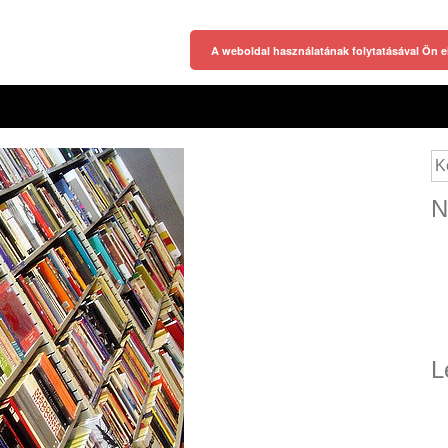
A weboldal használatának folytatásával Ön e
Ke
N
L