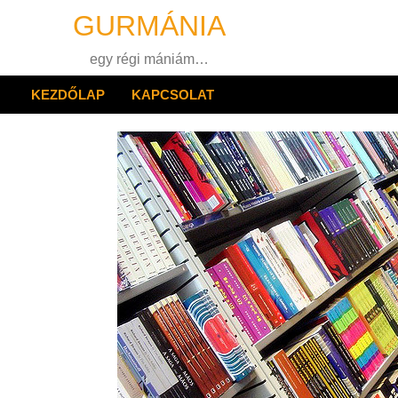
Skip
GURMÁNIA
to
content
egy régi mániám…
KEZDŐLAP
KAPCSOLAT