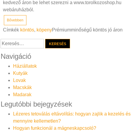
kedvező áron be lehet szerezni a www.torolkozoshop.hu
webáruházból.
Bővebben
Címkék
köntös
,
köpeny
Prémiumminőségű köntös jó áron
Keresés:
Navigáció
Háziállatok
Kutyák
Lovak
Macskák
Madarak
Legutóbbi bejegyzések
Lézeres tetoválás eltávolítás: hogyan zajlik a kezelés és
mennyire kellemetlen?
Hogyan funkcionál a mágneskapcsoló?