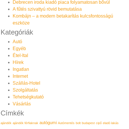
Debrecen iroda kiadó piaca folyamatosan bővül
A fűtés szivattyú rövid bemutatása
Kombájn – a modern betakarítás kulcsfontosságú
eszköze
Kategóriák
Autó
Egyéb
Étel-Ital
Hírek
Ingatlan
Internet
Szállás-Hotel
Szolgáltatás
Tehetségkutató
Vásárlás
Címkék
autógumi
ajándék
ajándék férfiaknak
Autómentés
bolt
budapest
cipő
eladó lakás