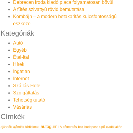
Debrecen iroda kiadó piaca folyamatosan bővül
A fűtés szivattyú rövid bemutatása
Kombájn – a modern betakarítás kulcsfontosságú
eszköze
Kategóriák
Autó
Egyéb
Étel-Ital
Hírek
Ingatlan
Internet
Szállás-Hotel
Szolgáltatás
Tehetségkutató
Vásárlás
Címkék
autógumi
ajándék
ajándék férfiaknak
Autómentés
bolt
budapest
cipő
eladó lakás