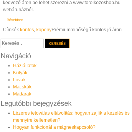
kedvező áron be lehet szerezni a www.torolkozoshop.hu
webáruházból.
Bővebben
Címkék
köntös
,
köpeny
Prémiumminőségű köntös jó áron
Keresés:
Navigáció
Háziállatok
Kutyák
Lovak
Macskák
Madarak
Legutóbbi bejegyzések
Lézeres tetoválás eltávolítás: hogyan zajlik a kezelés és
mennyire kellemetlen?
Hogyan funkcionál a mágneskapcsoló?