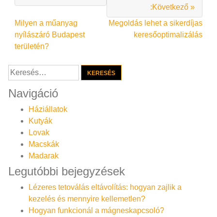
:Következő »
Bejegyzés
Milyen a műanyag
Megoldás lehet a sikerdíjas
nyílászáró Budapest
keresőoptimalizálás
navigáció
területén?
Keresés:
Navigáció
Háziállatok
Kutyák
Lovak
Macskák
Madarak
Legutóbbi bejegyzések
Lézeres tetoválás eltávolítás: hogyan zajlik a
kezelés és mennyire kellemetlen?
Hogyan funkcionál a mágneskapcsoló?