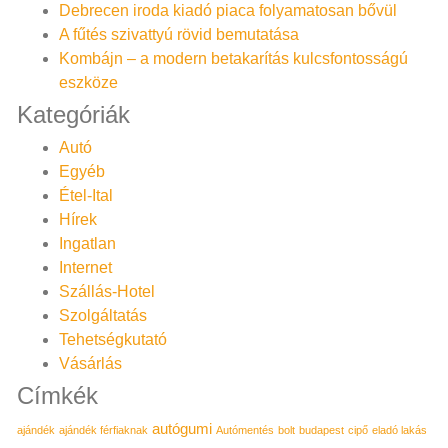
Debrecen iroda kiadó piaca folyamatosan bővül
A fűtés szivattyú rövid bemutatása
Kombájn – a modern betakarítás kulcsfontosságú
eszköze
Kategóriák
Autó
Egyéb
Étel-Ital
Hírek
Ingatlan
Internet
Szállás-Hotel
Szolgáltatás
Tehetségkutató
Vásárlás
Címkék
autógumi
ajándék
ajándék férfiaknak
Autómentés
bolt
budapest
cipő
eladó lakás