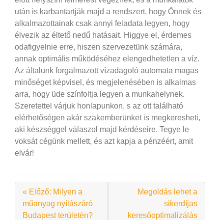
után is karbantartják majd a rendszert,
hogy Önnek és
alkalmazottainak csak annyi feladata legyen, hogy
élvezik az éltető nedű hatásait. Higgye el, érdemes
odafigyelnie erre, hiszen szervezetünk számára,
annak optimális működéséhez elengedhetetlen a víz.
Az általunk forgalmazott vízadagoló automata magas
minőséget képvisel, és megjelenésében is alkalmas
arra, hogy üde színfoltja legyen a munkahelynek.
Szeretettel várjuk honlapunkon, s az ott található
elérhetőségen akár szakemberünket is megkeresheti,
aki készséggel válaszol majd kérdéseire. Tegye le
voksát cégünk mellett, és azt kapja a pénzéért, amit
elvár!
« Előző: Milyen a
Megoldás lehet a
műanyag nyílászáró
sikerdíjas
Budapest területén?
keresőoptimalizálás