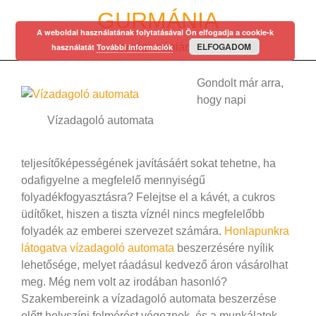
Skip
GURMÁNIA
to
A weboldal használatának folytatásával Ön elfogadja a cookie-k
content
ELFOGADOM
egy régi mániám…
használatát
További információk
Gondolt már arra,
hogy napi
Vízadagoló automata
teljesítőképességének javításáért sokat tehetne, ha
odafigyelne a megfelelő mennyiségű
folyadékfogyasztásra? Felejtse el a kávét, a cukros
üdítőket, hiszen a tiszta víznél nincs megfelelőbb
folyadék az emberei szervezet számára.
Honlapunkra
látogatva vízadagoló automata
beszerzésére nyílik
lehetősége, melyet ráadásul kedvező áron vásárolhat
meg. Még nem volt az irodában hasonló?
Szakembereink a vízadagoló automata beszerzése
előtt helyszíni felmérést végeznek, és a munkálatok