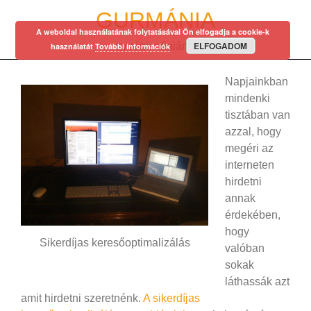
Skip
GURMÁNIA
to
A weboldal használatának folytatásával Ön elfogadja a cookie-k
content
ELFOGADOM
egy régi mániám…
használatát
További információk
Napjainkban
mindenki
tisztában van
azzal, hogy
megéri az
interneten
hirdetni
annak
érdekében,
hogy
Sikerdíjas keresőoptimalizálás
valóban
sokak
láthassák azt
amit hirdetni szeretnénk.
A sikerdíjas