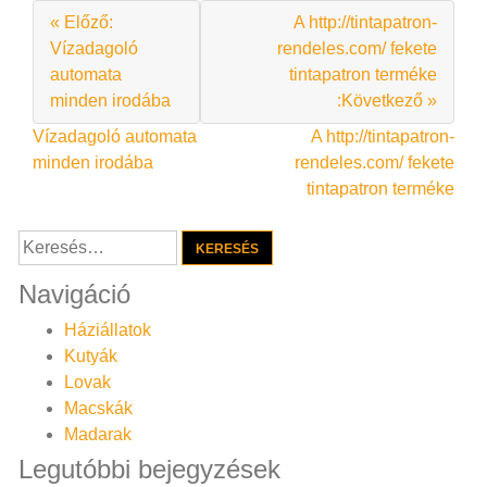
« Előző:
A http://tintapatron-
Vízadagoló
rendeles.com/ fekete
automata
tintapatron terméke
minden irodába
:Következő »
Bejegyzés
Vízadagoló automata
A http://tintapatron-
minden irodába
rendeles.com/ fekete
navigáció
tintapatron terméke
Keresés:
Navigáció
Háziállatok
Kutyák
Lovak
Macskák
Madarak
Legutóbbi bejegyzések