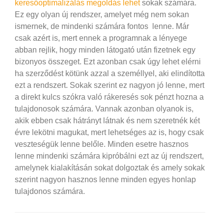
keresőoptimalizálás megoldás lehet
sokak számára.
Ez egy olyan új rendszer, amelyet még nem sokan
ismernek, de mindenki számára fontos lenne. Már
csak azért is, mert ennek a programnak a lényege
abban rejlik, hogy minden látogató után fizetnek egy
bizonyos összeget. Ezt azonban csak úgy lehet elérni
ha szerződést kötünk azzal a személlyel, aki elindította
ezt a rendszert.
Sokak szerint ez nagyon jó lenne, mert
a direkt kulcs szókra való rákeresés sok pénzt hozna a
tulajdonosok számára. Vannak azonban olyanok is,
akik ebben csak hátrányt látnak és nem szeretnék két
évre lekötni magukat, mert lehetséges az is, hogy csak
veszteségük lenne belőle. Minden esetre hasznos
lenne mindenki számára kipróbálni ezt az új rendszert,
amelynek kialakításán sokat dolgoztak és amely sokak
szerint nagyon hasznos lenne minden egyes honlap
tulajdonos számára.