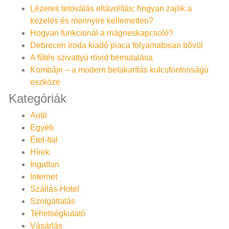
Lézeres tetoválás eltávolítás: hogyan zajlik a
kezelés és mennyire kellemetlen?
Hogyan funkcionál a mágneskapcsoló?
Debrecen iroda kiadó piaca folyamatosan bővül
A fűtés szivattyú rövid bemutatása
Kombájn – a modern betakarítás kulcsfontosságú
eszköze
Kategóriák
Autó
Egyéb
Étel-Ital
Hírek
Ingatlan
Internet
Szállás-Hotel
Szolgáltatás
Tehetségkutató
Vásárlás