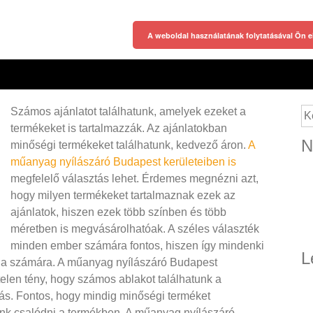
A weboldal használatának folytatásával Ön e
Számos ajánlatot találhatunk, amelyek ezeket a
Ke
termékeket is tartalmazzák. Az ajánlatokban
N
minőségi termékeket találhatunk, kedvező áron.
A
műanyag nyílászáró Budapest kerületeiben is
megfelelő választás lehet. Érdemes megnézni azt,
hogy milyen termékeket tartalmaznak ezek az
ajánlatok, hiszen ezek több színben és több
méretben is megvásárolhatóak. A széles választék
minden ember számára fontos, hiszen így mindenki
L
s a számára.
A műanyag nyílászáró Budapest
elen tény, hogy számos ablakot találhatunk a
tás. Fontos, hogy mindig minőségi terméket
unk csalódni a termékben. A műanyag nyílászáró