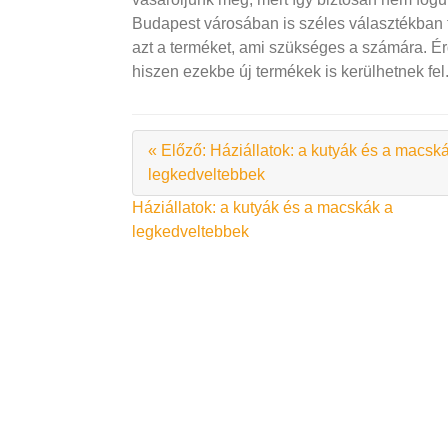
Budapest városában is széles választékban t
azt a terméket, ami szükséges a számára. Ér
hiszen ezekbe új termékek is kerülhetnek fel
« Előző: Háziállatok: a kutyák és a macsk
legkedveltebbek
Bejegyzés
Háziállatok: a kutyák és a macskák a
legkedveltebbek
navigáció