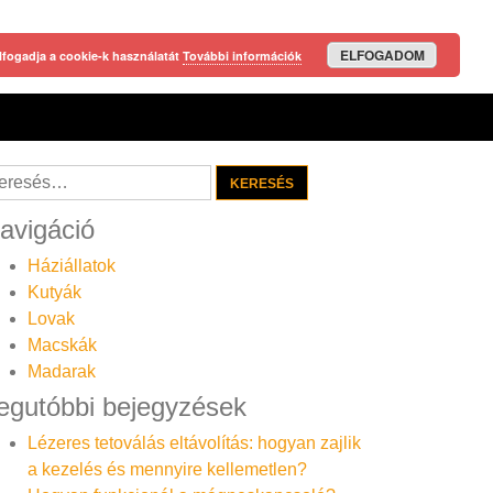
ELFOGADOM
lfogadja a cookie-k használatát
További információk
resés:
avigáció
Háziállatok
Kutyák
Lovak
Macskák
Madarak
egutóbbi bejegyzések
Lézeres tetoválás eltávolítás: hogyan zajlik
a kezelés és mennyire kellemetlen?