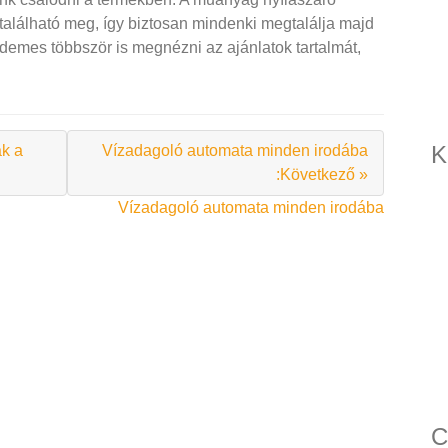
alálható meg, így biztosan mindenki megtalálja majd
demes többször is megnézni az ajánlatok tartalmát,
.
K
ák a
Vízadagoló automata minden irodába
:Következő »
Vízadagoló automata minden irodába
C