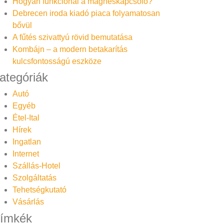
Hogyan funkcionál a mágneskapcsoló?
Debrecen iroda kiadó piaca folyamatosan
bővül
A fűtés szivattyú rövid bemutatása
Kombájn – a modern betakarítás
kulcsfontosságú eszköze
ategóriák
Autó
Egyéb
Étel-Ital
Hírek
Ingatlan
Internet
Szállás-Hotel
Szolgáltatás
Tehetségkutató
Vásárlás
ímkék