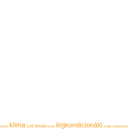
klíma
légkondicionáló
Led lámpa
erítés
lovak
mobil
mobil klíma