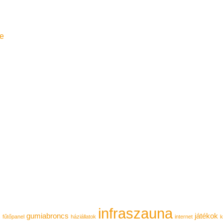
e
infraszauna
gumiabroncs
játékok
s
fűtőpanel
háziállatok
internet
k