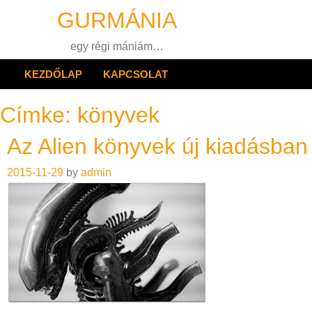
Skip
GURMÁNIA
to
content
egy régi mániám…
KEZDŐLAP
KAPCSOLAT
Címke:
könyvek
Az Alien könyvek új kiadásban
2015-11-29
by
admin