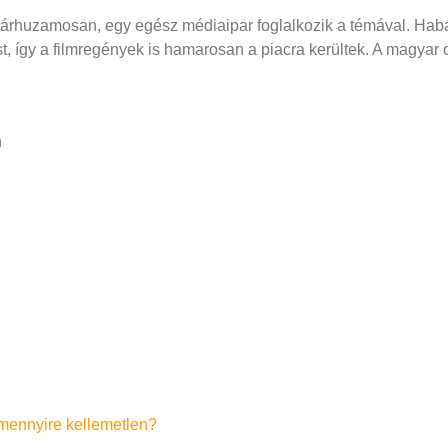
 párhuzamosan, egy egész médiaipar foglalkozik a témával. Hab
t, így a filmregények is hamarosan a piacra kerültek. A magyar 
n
s mennyire kellemetlen?