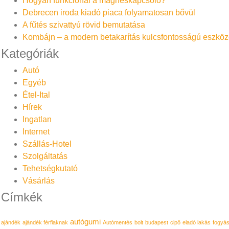
Hogyan funkcionál a mágneskapcsoló?
Debrecen iroda kiadó piaca folyamatosan bővül
A fűtés szivattyú rövid bemutatása
Kombájn – a modern betakarítás kulcsfontosságú eszköz
Kategóriák
Autó
Egyéb
Étel-Ital
Hírek
Ingatlan
Internet
Szállás-Hotel
Szolgáltatás
Tehetségkutató
Vásárlás
Címkék
autógumi
ajándék
ajándék férfiaknak
Autómentés
bolt
budapest
cipő
eladó lakás
fogyá