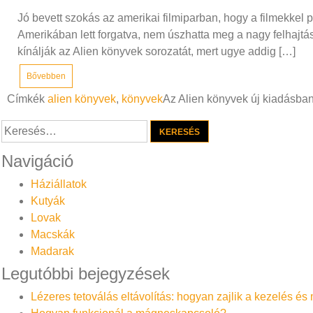
Jó bevett szokás az amerikai filmiparban, hogy a filmekkel
Amerikában lett forgatva, nem úszhatta meg a nagy felhajtás
kínálják az Alien könyvek sorozatát, mert ugye addig […]
Bővebben
Címkék
alien könyvek
,
könyvek
Az Alien könyvek új kiadásba
Keresés:
Navigáció
Háziállatok
Kutyák
Lovak
Macskák
Madarak
Legutóbbi bejegyzések
Lézeres tetoválás eltávolítás: hogyan zajlik a kezelés é