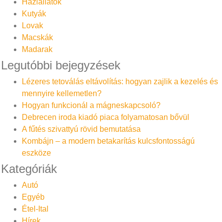
Háziállatok
Kutyák
Lovak
Macskák
Madarak
Legutóbbi bejegyzések
Lézeres tetoválás eltávolítás: hogyan zajlik a kezelés és
mennyire kellemetlen?
Hogyan funkcionál a mágneskapcsoló?
Debrecen iroda kiadó piaca folyamatosan bővül
A fűtés szivattyú rövid bemutatása
Kombájn – a modern betakarítás kulcsfontosságú
eszköze
Kategóriák
Autó
Egyéb
Étel-Ital
Hírek