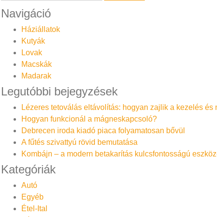
Navigáció
Háziállatok
Kutyák
Lovak
Macskák
Madarak
Legutóbbi bejegyzések
Lézeres tetoválás eltávolítás: hogyan zajlik a kezelés é
Hogyan funkcionál a mágneskapcsoló?
Debrecen iroda kiadó piaca folyamatosan bővül
A fűtés szivattyú rövid bemutatása
Kombájn – a modern betakarítás kulcsfontosságú eszköz
Kategóriák
Autó
Egyéb
Étel-Ital