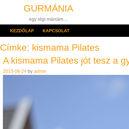
Skip
GURMÁNIA
to
content
egy régi mániám…
KEZDŐLAP
KAPCSOLAT
Címke:
kismama Pilates
A kismama Pilates jót tesz a 
2015-08-24
by
admin