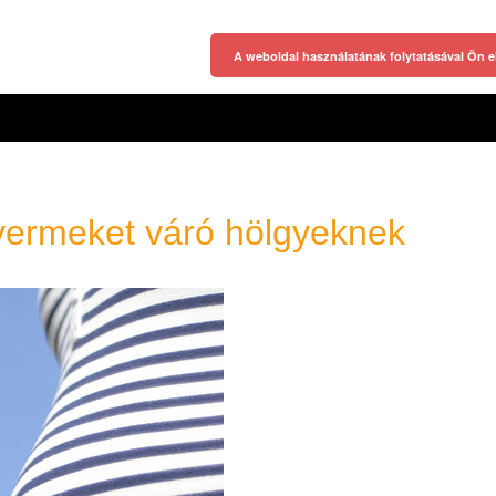
A weboldal használatának folytatásával Ön e
gyermeket váró hölgyeknek