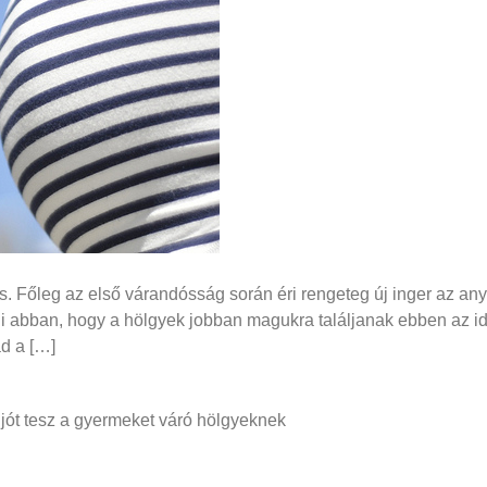
. Főleg az első várandósság során éri rengeteg új inger az any
ni abban, hogy a hölgyek jobban magukra találjanak ebben az 
d a […]
jót tesz a gyermeket váró hölgyeknek