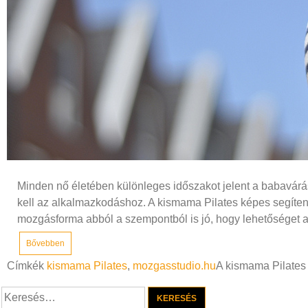
Minden nő életében különleges időszakot jelent a babavárás
kell az alkalmazkodáshoz. A kismama Pilates képes segíte
mozgásforma abból a szempontból is jó, hogy lehetőséget a
Bővebben
Címkék
kismama Pilates
,
mozgasstudio.hu
A kismama Pilates 
Keresés: