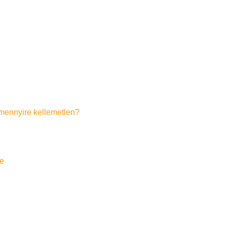
s mennyire kellemetlen?
e