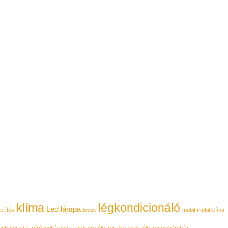
klíma
légkondicionáló
Led lámpa
erítés
lovak
mobil
mobil klíma