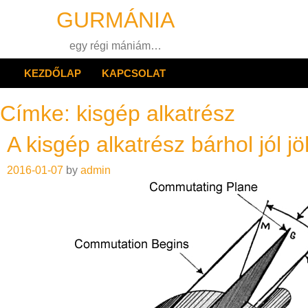
Skip
GURMÁNIA
to
content
egy régi mániám…
KEZDŐLAP
KAPCSOLAT
Címke:
kisgép alkatrész
A kisgép alkatrész bárhol jól jö
2016-01-07
by
admin