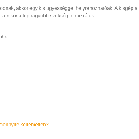
ak, akkor egy kis ügyességgel helyrehozhatóak. A kisgép alk
 amikor a legnagyobb szükség lenne rájuk.
jöhet
s mennyire kellemetlen?