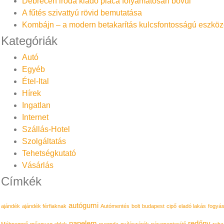
Debrecen iroda kiadó piaca folyamatosan bővül
A fűtés szivattyú rövid bemutatása
Kombájn – a modern betakarítás kulcsfontosságú eszköz
Kategóriák
Autó
Egyéb
Étel-Ital
Hírek
Ingatlan
Internet
Szállás-Hotel
Szolgáltatás
Tehetségkutató
Vásárlás
Címkék
autógumi
ajándék
ajándék férfiaknak
Autómentés
bolt
budapest
cipő
eladó lakás
fogyá
napelem
redőny