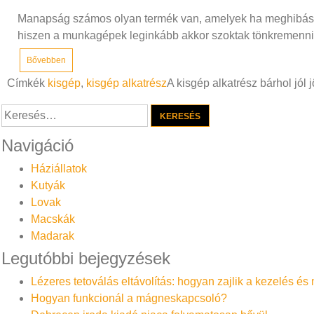
Manapság számos olyan termék van, amelyek ha meghibásodn
hiszen a munkagépek leginkább akkor szoktak tönkremenni,
Bővebben
Címkék
kisgép
,
kisgép alkatrész
A kisgép alkatrész bárhol jól 
Keresés:
Navigáció
Háziállatok
Kutyák
Lovak
Macskák
Madarak
Legutóbbi bejegyzések
Lézeres tetoválás eltávolítás: hogyan zajlik a kezelés é
Hogyan funkcionál a mágneskapcsoló?