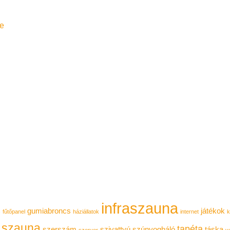
e
infraszauna
gumiabroncs
játékok
s
fűtőpanel
háziállatok
internet
k
szauna
tapéta
szerszám
szivattyú
szúnyogháló
táska