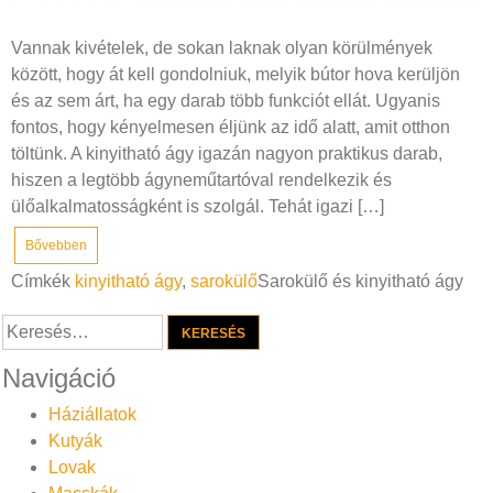
Vannak kivételek, de sokan laknak olyan körülmények
között, hogy át kell gondolniuk, melyik bútor hova kerüljön
és az sem árt, ha egy darab több funkciót ellát. Ugyanis
fontos, hogy kényelmesen éljünk az idő alatt, amit otthon
töltünk. A kinyitható ágy igazán nagyon praktikus darab,
hiszen a legtöbb ágyneműtartóval rendelkezik és
ülőalkalmatosságként is szolgál. Tehát igazi […]
Bővebben
Címkék
kinyitható ágy
,
sarokülő
Sarokülő és kinyitható ágy
Keresés:
Navigáció
Háziállatok
Kutyák
Lovak