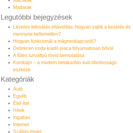
Macskák
Madarak
Legutóbbi bejegyzések
Lézeres tetoválás eltávolítás: hogyan zajlik a kezelés és
mennyire kellemetlen?
Hogyan funkcionál a mágneskapcsoló?
Debrecen iroda kiadó piaca folyamatosan bővül
A fűtés szivattyú rövid bemutatása
Kombájn – a modern betakarítás kulcsfontosságú
eszköze
Kategóriák
Autó
Egyéb
Étel-Ital
Hírek
Ingatlan
Internet
Szállás-Hotel