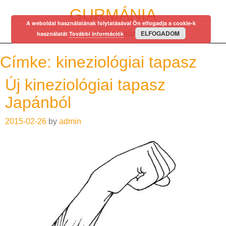
Skip
GURMÁNIA
to
A weboldal használatának folytatásával Ön elfogadja a cookie-k
content
ELFOGADOM
egy régi mániám…
használatát
További információk
Címke:
kineziológiai tapasz
Új kineziológiai tapasz
Japánból
2015-02-26
by
admin