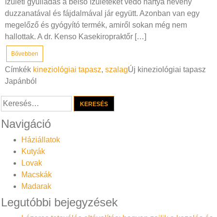
ízületi gyulladás a belső ízületeket védő hártya heveny
duzzanatával és fájdalmával jár együtt. Azonban van egy
megelőző és gyógyító termék, amiről sokan még nem
hallottak. A dr. Kenso Kasekiropraktőr […]
Bővebben
Címkék
kineziológiai tapasz
,
szalag
Új kineziológiai tapasz
Japánból
Keresés:
Navigáció
Háziállatok
Kutyák
Lovak
Macskák
Madarak
Legutóbbi bejegyzések