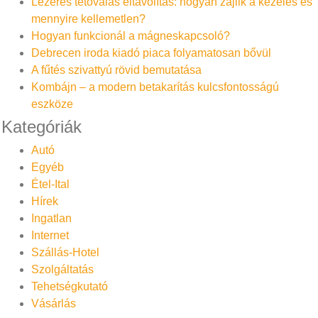
Lézeres tetoválás eltávolítás: hogyan zajlik a kezelés és
mennyire kellemetlen?
Hogyan funkcionál a mágneskapcsoló?
Debrecen iroda kiadó piaca folyamatosan bővül
A fűtés szivattyú rövid bemutatása
Kombájn – a modern betakarítás kulcsfontosságú
eszköze
Kategóriák
Autó
Egyéb
Étel-Ital
Hírek
Ingatlan
Internet
Szállás-Hotel
Szolgáltatás
Tehetségkutató
Vásárlás