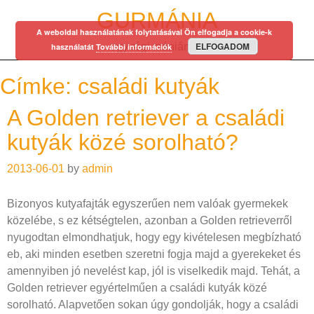
Skip
GURMÁNIA
to
A weboldal használatának folytatásával Ön elfogadja a cookie-k
content
ELFOGADOM
egy régi mániám…
használatát
További információk
Címke:
családi kutyák
A Golden retriever a családi
kutyák közé sorolható?
2013-06-01
by
admin
Bizonyos kutyafajták egyszerűen nem valóak gyermekek
közelébe, s ez kétségtelen, azonban a Golden retrieverről
nyugodtan elmondhatjuk, hogy egy kivételesen megbízható
eb, aki minden esetben szeretni fogja majd a gyerekeket és
amennyiben jó nevelést kap, jól is viselkedik majd. Tehát, a
Golden retriever egyértelműen a családi kutyák közé
sorolható. Alapvetően sokan úgy gondolják, hogy a családi