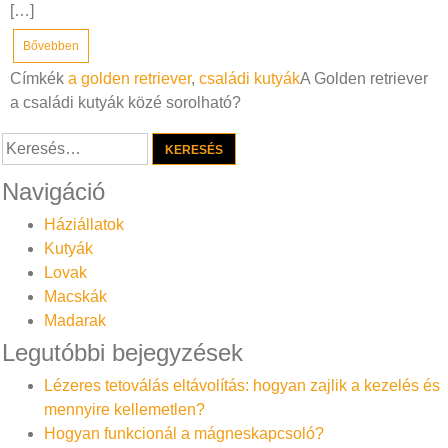
[…]
Bővebben
Címkék
a golden retriever
,
családi kutyák
A Golden retriever
a családi kutyák közé sorolható?
Keresés:
Navigáció
Háziállatok
Kutyák
Lovak
Macskák
Madarak
Legutóbbi bejegyzések
Lézeres tetoválás eltávolítás: hogyan zajlik a kezelés és
mennyire kellemetlen?
Hogyan funkcionál a mágneskapcsoló?