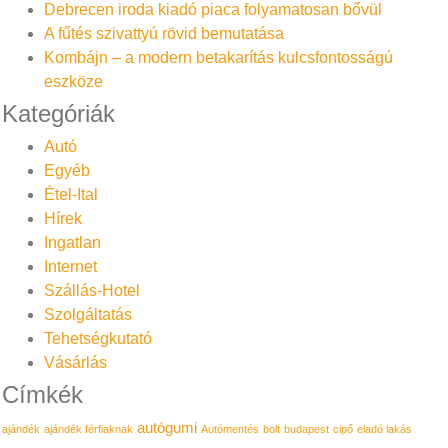
Debrecen iroda kiadó piaca folyamatosan bővül
A fűtés szivattyú rövid bemutatása
Kombájn – a modern betakarítás kulcsfontosságú
eszköze
Kategóriák
Autó
Egyéb
Étel-Ital
Hírek
Ingatlan
Internet
Szállás-Hotel
Szolgáltatás
Tehetségkutató
Vásárlás
Címkék
autógumi
ajándék
ajándék férfiaknak
Autómentés
bolt
budapest
cipő
eladó lakás