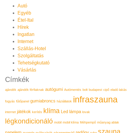
Autó
Egyéb
Étel-Ital
Hírek
Ingatlan
Internet
Szállás-Hotel
Szolgáltatás
Tehetségkutató
Vásárlás
Címkék
autógumi
ajándék
ajándék férfiaknak
Autómentés
bolt
budapest
cipő
eladó lakás
infraszauna
gumiabroncs
fogyás
fűtőpanel
háziállatok
klíma
játékok
Led lámpa
internet
kerítés
lovak
légkondicionáló
mobil
mobil klíma
Méhpempő
műanyag ablak
szauna
napelem
redőny
nyomda
nyílászárók
páramentesítő
ruha