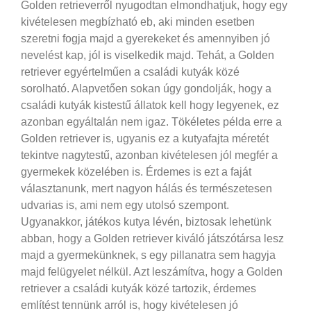
Golden retrieverről nyugodtan elmondhatjuk, hogy egy
kivételesen megbízható eb, aki minden esetben
szeretni fogja majd a gyerekeket és amennyiben jó
nevelést kap, jól is viselkedik majd. Tehát, a Golden
retriever egyértelműen a családi kutyák közé
sorolható. Alapvetően sokan úgy gondolják, hogy a
családi kutyák kistestű állatok kell hogy legyenek, ez
azonban egyáltalán nem igaz.
Tökéletes példa erre a
Golden retriever is, ugyanis ez a kutyafajta méretét
tekintve nagytestű, azonban kivételesen jól megfér a
gyermekek közelében is. Érdemes is ezt a faját
választanunk, mert nagyon hálás és természetesen
udvarias is, ami nem egy utolsó szempont.
Ugyanakkor, játékos kutya lévén, biztosak lehetünk
abban, hogy a Golden retriever kiváló játszótársa lesz
majd a gyermekünknek, s egy pillanatra sem hagyja
majd felügyelet nélkül. Azt leszámítva, hogy a Golden
retriever a családi kutyák közé tartozik, érdemes
említést tennünk arról is, hogy kivételesen jó