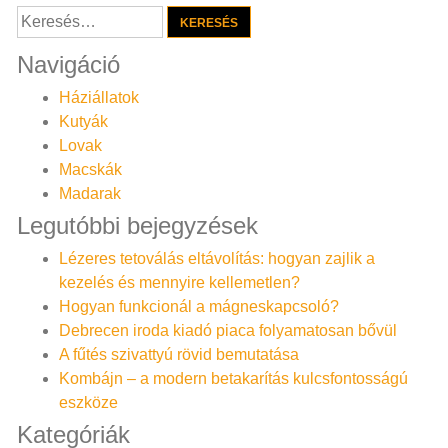
Keresés:
Navigáció
Háziállatok
Kutyák
Lovak
Macskák
Madarak
Legutóbbi bejegyzések
Lézeres tetoválás eltávolítás: hogyan zajlik a
kezelés és mennyire kellemetlen?
Hogyan funkcionál a mágneskapcsoló?
Debrecen iroda kiadó piaca folyamatosan bővül
A fűtés szivattyú rövid bemutatása
Kombájn – a modern betakarítás kulcsfontosságú
eszköze
Kategóriák