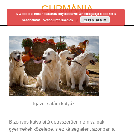
Skip
GURMÁNIA
to
A weboldal használatának folytatásával Ön elfogadja a cookie-k
content
ELFOGADOM
egy régi mániám…
használatát
További információk
Igazi családi kutyák
Bizonyos kutyafajták egyszerűen nem valóak
gyermekek közelébe, s ez kétségtelen, azonban a