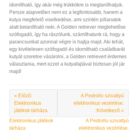
idomítható, így akár még trükkökre is megtaníthatjuk.
Persze alapvetően nem ez a legfontosabb, hanem a
kutya megfelelő viselkedése, ami szintén pillanatok
alatt betanítható neki. A Golden retriever meglehetőse
szófogadó, így ha rászólunk, számíthatunk rá, hogy a
parancsunkat azonnal végre is hajtja majd. Aki tehát,
egy kivételesen szófogadó és idomítható családbarát
kutyát szeretne vásárolni, a Golden retrievert érdemes
választania, mert ezzel a kutyafajtával biztosan jól jár
majd!
« Előző:
A Pedrollo szivattyú
Elektronikus
elektronikus vezérlése.
játékok tárháza
:Következő »
Bejegyzés
Elektronikus játékok
A Pedrollo szivattyú
tárháza
elektronikus vezérlése.
navigáció