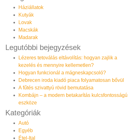
Háziállatok
Kutyák
Lovak
Macskák
Madarak
Legutóbbi bejegyzések
Lézeres tetoválás eltávolítás: hogyan zajlik a
kezelés és mennyire kellemetlen?
Hogyan funkcionál a mágneskapcsoló?
Debrecen iroda kiadó piaca folyamatosan bővül
A fűtés szivattyú rövid bemutatása
Kombájn – a modern betakarítás kulcsfontosságú
eszköze
Kategóriák
Autó
Egyéb
Étel-Ital