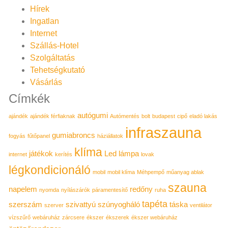
Hírek
Ingatlan
Internet
Szállás-Hotel
Szolgáltatás
Tehetségkutató
Vásárlás
Címkék
autógumi
ajándék
ajándék férfiaknak
Autómentés
bolt
budapest
cipő
eladó lakás
infraszauna
gumiabroncs
fogyás
fűtőpanel
háziállatok
klíma
játékok
Led lámpa
internet
kerítés
lovak
légkondicionáló
mobil
mobil klíma
Méhpempő
műanyag ablak
szauna
napelem
redőny
nyomda
nyílászárók
páramentesítő
ruha
tapéta
szerszám
szivattyú
szúnyogháló
táska
szerver
ventilátor
vízszűrő
webáruház
zárcsere
ékszer
ékszerek
ékszer webáruház