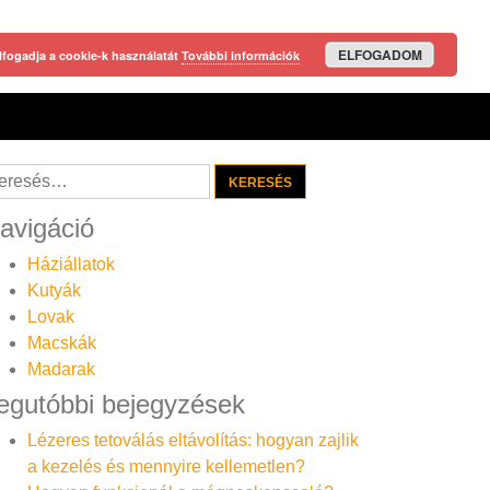
ELFOGADOM
lfogadja a cookie-k használatát
További információk
resés:
avigáció
Háziállatok
Kutyák
Lovak
Macskák
Madarak
egutóbbi bejegyzések
Lézeres tetoválás eltávolítás: hogyan zajlik
a kezelés és mennyire kellemetlen?