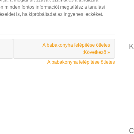
nkon minden fontos információt megtalálsz a tanulási
zéseidet is, ha kipróbáltadat az ingyenes leckéket.
K
A babakonyha felépítése ötletes
:Következő »
A babakonyha felépítése ötletes
C