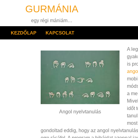
Skip
GURMÁNIA
to
content
egy régi mániám…
KEZDŐLAP
KAPCSOLAT
A le
gyak
is pr
angol
mobil
móds
a mem
Mivel
időt 
Angol nyelvtanulás
tanu
most
gondoltad eddig, hogy az angol nyelvtanulás c
erre rácáfol. A program a hibáidat azonnal ja