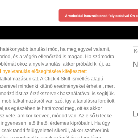
A weboldal használatának folytatásával Ön e
ghatékonyabb tanulási mód, ha megjegyzel valamit,
Ke
orlod, és a végén ellenőrzöd is magad. Ha számodra
N
oblémát okoz a nyelvtanulás, akkor próbáld ki új, az
 nyelvtanulás elősegítésére kifejlesztett
alkalmazásunkat. A Click 4 Skill ismétlés alapú
zerével mindenki kitűnő eredményeket érhet el, mert
orizálást az érzékszervek használatával is segítjük.
 mobilalkalmazásról van szó, így a tanulásra fordított
teljes egészében te határozod meg, ott és akkor
L
lsz vele, amikor kedved, módod van. Az első 6 lecke
 ingyenesen letölthető, érdemes kipróbálni.
Ha úgy
sak tanári felügyelettel sikerül, akkor szoftverünk
vítja, a megtanult szavak számát és a tanulásra