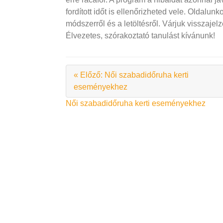
fordított időt is ellenőrizheted vele. Oldalu
módszerről és a letöltésről. Várjuk visszajel
Élvezetes, szórakoztató tanulást kívánunk!
« Előző: Női szabadidőruha kerti
eseményekhez
Bejegyzés
Női szabadidőruha kerti eseményekhez
navigáció