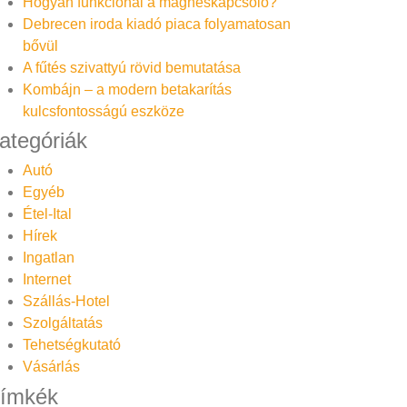
Hogyan funkcionál a mágneskapcsoló?
Debrecen iroda kiadó piaca folyamatosan
bővül
A fűtés szivattyú rövid bemutatása
Kombájn – a modern betakarítás
kulcsfontosságú eszköze
ategóriák
Autó
Egyéb
Étel-Ital
Hírek
Ingatlan
Internet
Szállás-Hotel
Szolgáltatás
Tehetségkutató
Vásárlás
ímkék