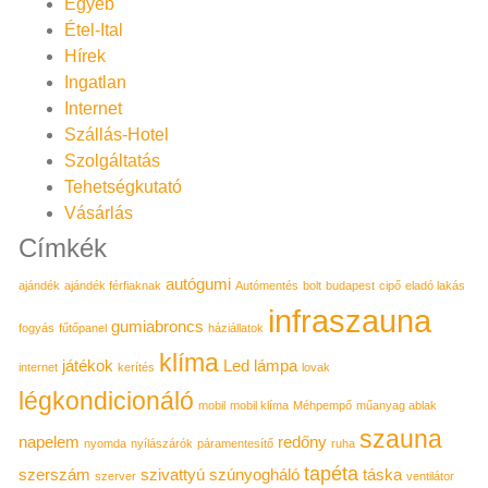
Egyéb
Étel-Ital
Hírek
Ingatlan
Internet
Szállás-Hotel
Szolgáltatás
Tehetségkutató
Vásárlás
Címkék
autógumi
ajándék
ajándék férfiaknak
Autómentés
bolt
budapest
cipő
eladó lakás
infraszauna
gumiabroncs
fogyás
fűtőpanel
háziállatok
klíma
játékok
Led lámpa
internet
kerítés
lovak
légkondicionáló
mobil
mobil klíma
Méhpempő
műanyag ablak
szauna
napelem
redőny
nyomda
nyílászárók
páramentesítő
ruha
tapéta
szerszám
szivattyú
szúnyogháló
táska
szerver
ventilátor