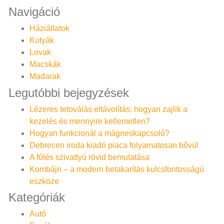
Navigáció
Háziállatok
Kutyák
Lovak
Macskák
Madarak
Legutóbbi bejegyzések
Lézeres tetoválás eltávolítás: hogyan zajlik a
kezelés és mennyire kellemetlen?
Hogyan funkcionál a mágneskapcsoló?
Debrecen iroda kiadó piaca folyamatosan bővül
A fűtés szivattyú rövid bemutatása
Kombájn – a modern betakarítás kulcsfontosságú
eszköze
Kategóriák
Autó