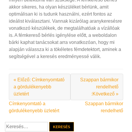
akkor sikeres, ha olyan készüléket bérlünk, amit
optimálisan ki is tudunk használni, ezért fontos az
ideálist kiválasztani. Vannak kizárólag aranykeresésre
vonatkozó készülékek, de megtalálhatóak a vízállóak
is. A fémkereső bérlés igénylése előtt, a weboldalon
bárki kaphat tanácsokat arra vonatkozóan, hogy mi
alapján válassza ki a tökéletes fémdetektort, aminek a
segítségével a keresés eredményessé válik.
« Előző: Címkenyomtató
Szappan bármikor
a gördulékenyebb
rendelhető
üzletért
:Következő »
Bejegyzés
Címkenyomtató a
Szappan bármikor
gördulékenyebb üzletért
rendelhető
navigáció
Keresés: