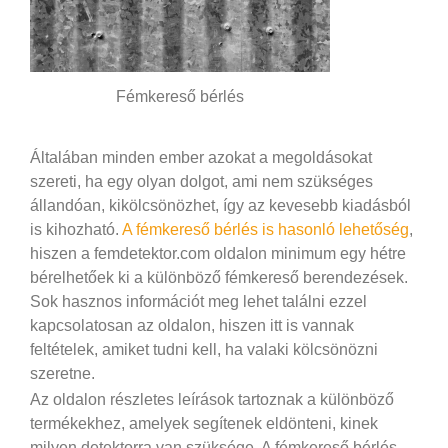
Fémkereső bérlés
Általában minden ember azokat a megoldásokat
szereti, ha egy olyan dolgot, ami nem szükséges
állandóan, kikölcsönözhet, így az kevesebb kiadásból
is kihozható.
A fémkereső bérlés is hasonló lehetőség
,
hiszen a femdetektor.com oldalon minimum egy hétre
bérelhetőek ki a különböző fémkereső berendezések.
Sok hasznos információt meg lehet találni ezzel
kapcsolatosan az oldalon, hiszen itt is vannak
feltételek, amiket tudni kell, ha valaki kölcsönözni
szeretne.
Az oldalon részletes leírások tartoznak a különböző
termékekhez, amelyek segítenek eldönteni, kinek
milyen detektorra van szüksége. A fémkereső bérlés