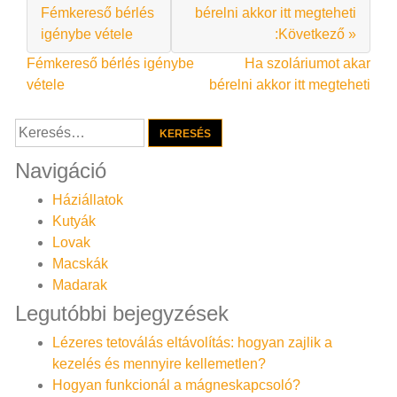
Fémkereső bérlés
bérelni akkor itt megteheti
igénybe vétele
:Következő »
Bejegyzés
Fémkereső bérlés igénybe
Ha szoláriumot akar
vétele
bérelni akkor itt megteheti
navigáció
Keresés:
Navigáció
Háziállatok
Kutyák
Lovak
Macskák
Madarak
Legutóbbi bejegyzések
Lézeres tetoválás eltávolítás: hogyan zajlik a
kezelés és mennyire kellemetlen?
Hogyan funkcionál a mágneskapcsoló?