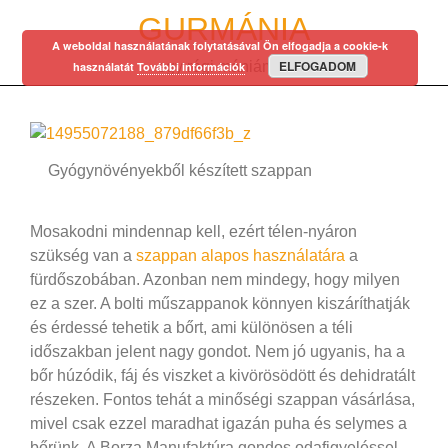
Skip
GURMÁNIA
to
A weboldal használatának folytatásával Ön elfogadja a cookie-k
content
ELFOGADOM
egy régi mániám…
használatát
További információk
Gyógynövényekből készített szappan
Mosakodni mindennap kell, ezért télen-nyáron
szükség van a
szappan alapos használatára
a
fürdőszobában. Azonban nem mindegy, hogy milyen
ez a szer. A bolti műszappanok könnyen kiszáríthatják
és érdessé tehetik a bőrt, ami különösen a téli
időszakban jelent nagy gondot. Nem jó ugyanis, ha a
bőr húzódik, fáj és viszket a kivörösödött és dehidratált
részeken. Fontos tehát a minőségi szappan vásárlása,
mivel csak ezzel maradhat igazán puha és selymes a
bőrünk. A Borza Manufaktúra gondos odafigyeléssel