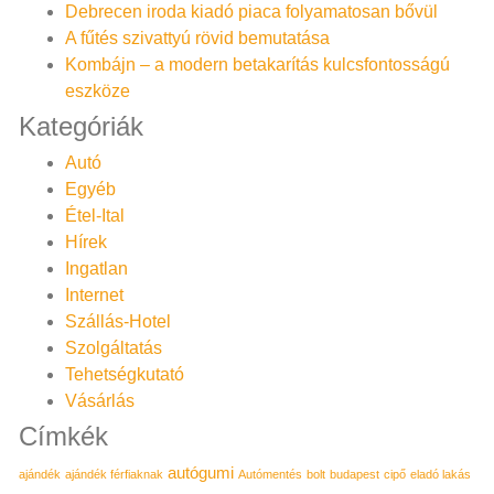
Debrecen iroda kiadó piaca folyamatosan bővül
A fűtés szivattyú rövid bemutatása
Kombájn – a modern betakarítás kulcsfontosságú
eszköze
Kategóriák
Autó
Egyéb
Étel-Ital
Hírek
Ingatlan
Internet
Szállás-Hotel
Szolgáltatás
Tehetségkutató
Vásárlás
Címkék
autógumi
ajándék
ajándék férfiaknak
Autómentés
bolt
budapest
cipő
eladó lakás