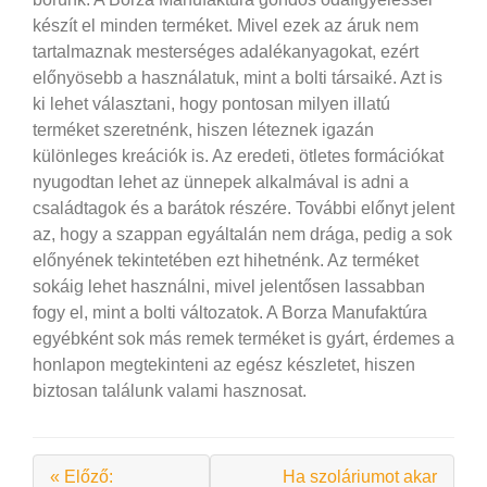
készít el minden terméket. Mivel ezek az áruk nem
tartalmaznak mesterséges adalékanyagokat, ezért
előnyösebb a használatuk, mint a bolti társaiké. Azt is
ki lehet választani, hogy pontosan milyen illatú
terméket szeretnénk, hiszen léteznek igazán
különleges kreációk is.
Az eredeti, ötletes formációkat
nyugodtan lehet az ünnepek alkalmával is adni a
családtagok és a barátok részére. További előnyt jelent
az, hogy a szappan egyáltalán nem drága, pedig a sok
előnyének tekintetében ezt hihetnénk. Az terméket
sokáig lehet használni, mivel jelentősen lassabban
fogy el, mint a bolti változatok. A Borza Manufaktúra
egyébként sok más remek terméket is gyárt, érdemes a
honlapon megtekinteni az egész készletet, hiszen
biztosan találunk valami hasznosat.
« Előző:
Ha szoláriumot akar