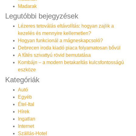
Madarak
Legutóbbi bejegyzések
Lézeres tetoválás eltávolítás: hogyan zajlik a
kezelés és mennyire kellemetlen?
Hogyan funkcionál a mágneskapcsoló?
Debrecen iroda kiadó piaca folyamatosan bővül
A fűtés szivattyú rövid bemutatása
Kombájn – a modern betakarítás kulcsfontosságú
eszköze
Kategóriák
Autó
Egyéb
Étel-Ital
Hírek
Ingatlan
Internet
Szállás-Hotel