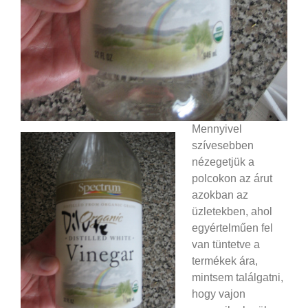
Mennyivel
szívesebben
nézegetjük a
polcokon az árut
azokban az
üzletekben, ahol
egyértelműen fel
van tüntetve a
termékek ára,
mintsem találgatni,
hogy vajon