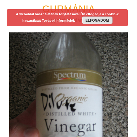
Skip
GURMÁNIA
to
A weboldal használatának folytatásával Ön elfogadja a cookie-k
content
ELFOGADOM
egy régi mániám…
használatát
További információk