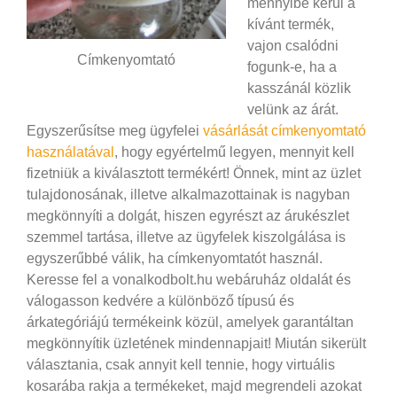
mennyibe kerül a
kívánt termék,
vajon csalódni
Címkenyomtató
fogunk-e, ha a
kasszánál közlik
velünk az árát.
Egyszerűsítse meg ügyfelei
vásárlását címkenyomtató
használatával
, hogy egyértelmű legyen, mennyit kell
fizetniük a kiválasztott termékért! Önnek, mint az üzlet
tulajdonosának, illetve alkalmazottainak is nagyban
megkönnyíti a dolgát, hiszen egyrészt az árukészlet
szemmel tartása, illetve az ügyfelek kiszolgálása is
egyszerűbbé válik, ha címkenyomtatót használ.
Keresse fel a vonalkodbolt.hu webáruház oldalát és
válogasson kedvére a különböző típusú és
árkategóriájú termékeink közül, amelyek garantáltan
megkönnyítik üzletének mindennapjait! Miután sikerült
választania, csak annyit kell tennie, hogy virtuális
kosarába rakja a termékeket, majd megrendeli azokat