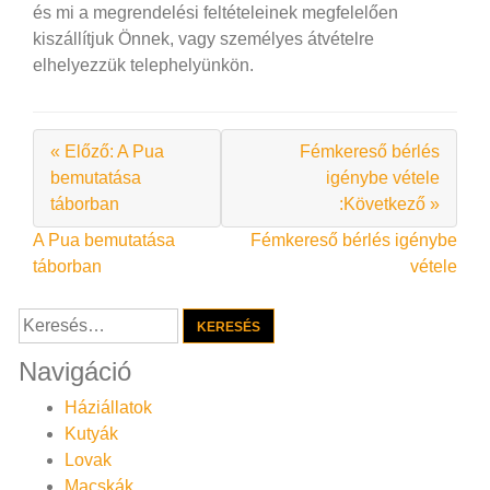
és mi a megrendelési feltételeinek megfelelően
kiszállítjuk Önnek, vagy személyes átvételre
elhelyezzük telephelyünkön.
« Előző: A Pua
Fémkereső bérlés
bemutatása
igénybe vétele
táborban
:Következő »
Bejegyzés
A Pua bemutatása
Fémkereső bérlés igénybe
táborban
vétele
navigáció
Keresés:
Navigáció
Háziállatok
Kutyák
Lovak
Macskák