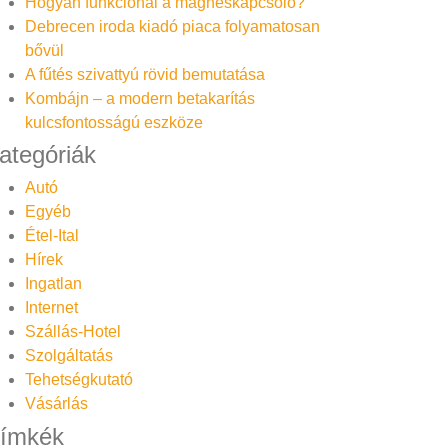
Hogyan funkcionál a mágneskapcsoló?
Debrecen iroda kiadó piaca folyamatosan
bővül
A fűtés szivattyú rövid bemutatása
Kombájn – a modern betakarítás
kulcsfontosságú eszköze
ategóriák
Autó
Egyéb
Étel-Ital
Hírek
Ingatlan
Internet
Szállás-Hotel
Szolgáltatás
Tehetségkutató
Vásárlás
ímkék