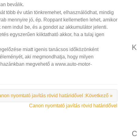
an beválik.
hát több év után tönkremehet, elhasználódhat, mindig
arab mennyire jó, ép. Roppant kellemetlen lehet, amikor
 nem indul be, és a gondot az akkumulátor jelenti.
és egyszerűen kiiktatható akkor, ha a tulaj igen
K
megelőzése miatt igenis tanácsos időközönként
i véleményét, aki megmondhatja, hogy milyen
or hazánkban megvehető a www.auto-motor-
non nyomtató javítás rövid határidővel :Következő »
Canon nyomtató javítás rövid határidővel
C