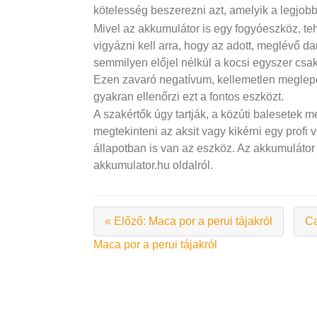
kötelesség beszerezni azt, amelyik a legjobb
Mivel az akkumulátor is egy fogyóeszköz, te
vigyázni kell arra, hogy az adott, meglévő d
semmilyen előjel nélkül a kocsi egyszer csak
Ezen zavaró negatívum, kellemetlen meglepet
gyakran ellenőrzi ezt a fontos eszközt.
A szakértők úgy tartják, a közúti balesetek 
megtekinteni az aksit vagy kikérni egy prof
állapotban is van az eszköz. Az akkumulát
akkumulator.hu oldalról.
« Előző: Maca por a perui tájakról
Ca
Bejegyzés
Maca por a perui tájakról
navigáció