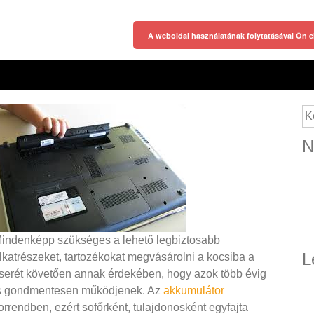
A weboldal használatának folytatásával Ön e
Ke
N
indenképp szükséges a lehető legbiztosabb
L
lkatrészeket, tartozékokat megvásárolni a kocsiba a
serét követően annak érdekében, hogy azok több évig
s gondmentesen működjenek. Az
akkumulátor
orrendben, ezért sofőrként, tulajdonosként egyfajta