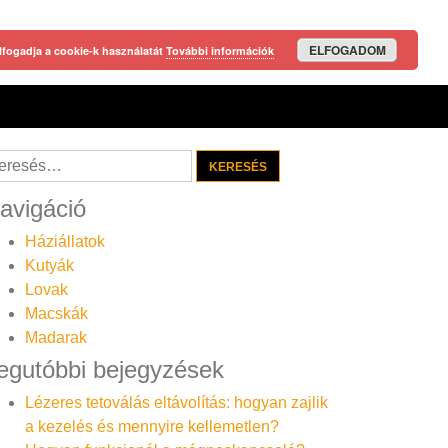
ELFOGADOM
lfogadja a cookie-k használatát
További információk
resés:
avigáció
Háziállatok
Kutyák
Lovak
Macskák
Madarak
egutóbbi bejegyzések
Lézeres tetoválás eltávolítás: hogyan zajlik
a kezelés és mennyire kellemetlen?