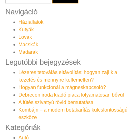
Navigáció
Háziállatok
Kutyák
Lovak
Macskák
Madarak
Legutóbbi bejegyzések
Lézeres tetoválás eltávolítás: hogyan zajlik a
kezelés és mennyire kellemetlen?
Hogyan funkcionál a mágneskapcsoló?
Debrecen iroda kiadó piaca folyamatosan bővül
A fűtés szivattyú rövid bemutatása
Kombájn – a modern betakarítás kulcsfontosságú
eszköze
Kategóriák
Autó