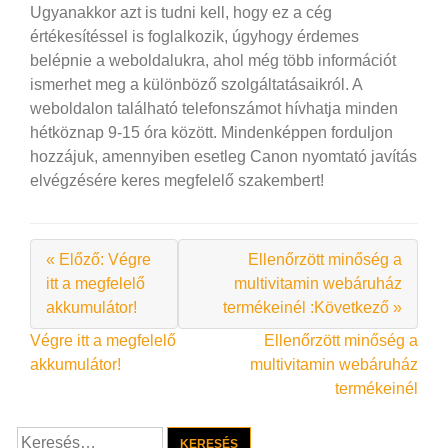
Ugyanakkor azt is tudni kell, hogy ez a cég
értékesítéssel is foglalkozik, úgyhogy érdemes
belépnie a weboldalukra, ahol még több információt
ismerhet meg a különböző szolgáltatásaikról. A
weboldalon található telefonszámot hívhatja minden
hétköznap 9-15 óra között. Mindenképpen forduljon
hozzájuk, amennyiben esetleg Canon nyomtató javítás
elvégzésére keres megfelelő szakembert!
« Előző: Végre
Ellenőrzött minőség a
itt a megfelelő
multivitamin webáruház
akkumulátor!
termékeinél :Következő »
Bejegyzés
Végre itt a megfelelő
Ellenőrzött minőség a
akkumulátor!
multivitamin webáruház
navigáció
termékeinél
Keresés: