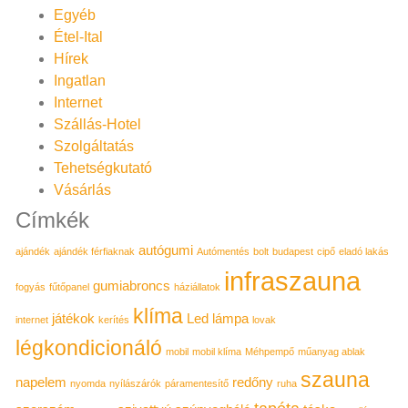
Egyéb
Étel-Ital
Hírek
Ingatlan
Internet
Szállás-Hotel
Szolgáltatás
Tehetségkutató
Vásárlás
Címkék
autógumi
ajándék
ajándék férfiaknak
Autómentés
bolt
budapest
cipő
eladó lakás
infraszauna
gumiabroncs
fogyás
fűtőpanel
háziállatok
klíma
játékok
Led lámpa
internet
kerítés
lovak
légkondicionáló
mobil
mobil klíma
Méhpempő
műanyag ablak
szauna
napelem
redőny
nyomda
nyílászárók
páramentesítő
ruha