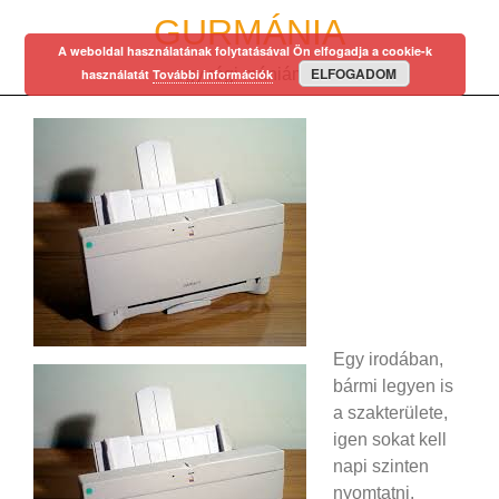
Skip
GURMÁNIA
to
A weboldal használatának folytatásával Ön elfogadja a cookie-k
content
ELFOGADOM
egy régi mániám…
használatát
További információk
Egy irodában,
bármi legyen is
a szakterülete,
igen sokat kell
napi szinten
nyomtatni.