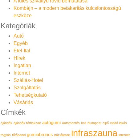
A fűtés szivattyú rövid bemutatása
Kombájn – a modern betakarítás kulcsfontosságú
eszköze
Kategóriák
Autó
Egyéb
Étel-Ital
Hírek
Ingatlan
Internet
Szállás-Hotel
Szolgáltatás
Tehetségkutató
Vásárlás
Címkék
autógumi
ajándék
ajándék férfiaknak
Autómentés
bolt
budapest
cipő
eladó lakás
infraszauna
gumiabroncs
fogyás
fűtőpanel
háziállatok
internet