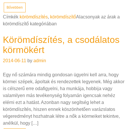
Bővebben
Címkék
körömdíszítés
,
körömdíszítő
Alacsonyak az árak a
körömdíszítő kategóriában
Körömdíszítés, a csodálatos
körmökért
2014-06-11
by
admin
Egy nő számára mindig gondosan ügyelni kell arra, hogy
körmei szépek, ápoltak és rendezettek legyenek. Még akkor
is célszerű erre odafigyelni, ha munkája, hobbija vagy
valamilyen más tevékenység folyamán igencsak nehéz
elérni ezt a hatást. Azonban nagy segítség lehet a
körömdíszítés, hiszen ennek köszönhetően varázslatos
végeredményt hozhatnak létre a nők a körmeiket tekintve,
anélkül, hogy […]