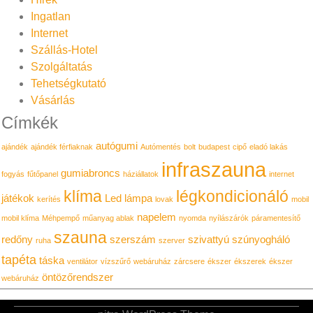
Ingatlan
Internet
Szállás-Hotel
Szolgáltatás
Tehetségkutató
Vásárlás
Címkék
autógumi
ajándék
ajándék férfiaknak
Autómentés
bolt
budapest
cipő
eladó lakás
infraszauna
gumiabroncs
fogyás
fűtőpanel
háziállatok
internet
klíma
légkondicionáló
játékok
Led lámpa
kerítés
lovak
mobil
napelem
mobil klíma
Méhpempő
műanyag ablak
nyomda
nyílászárók
páramentesítő
szauna
redőny
szerszám
szivattyú
szúnyogháló
ruha
szerver
tapéta
táska
ventilátor
vízszűrő
webáruház
zárcsere
ékszer
ékszerek
ékszer
öntözőrendszer
webáruház