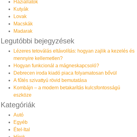
Háziállatok
Kutyák
Lovak
Macskák
Madarak
Legutóbbi bejegyzések
Lézeres tetoválás eltávolítás: hogyan zajlik a kezelés és
mennyire kellemetlen?
Hogyan funkcionál a mágneskapcsoló?
Debrecen iroda kiadó piaca folyamatosan bővül
A fűtés szivattyú rövid bemutatása
Kombájn – a modern betakarítás kulcsfontosságú
eszköze
Kategóriák
Autó
Egyéb
Étel-Ital
Hírek