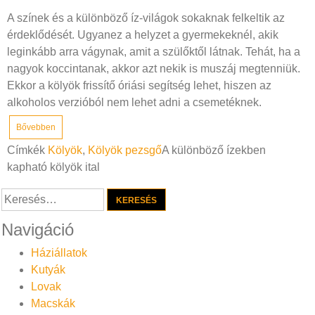
A színek és a különböző íz-világok sokaknak felkeltik az
érdeklődését. Ugyanez a helyzet a gyermekeknél, akik
leginkább arra vágynak, amit a szülőktől látnak. Tehát, ha a
nagyok koccintanak, akkor azt nekik is muszáj megtenniük.
Ekkor a kölyök frissítő óriási segítség lehet, hiszen az
alkoholos verzióból nem lehet adni a csemetéknek.
Bővebben
Címkék
Kölyök
,
Kölyök pezsgő
A különböző ízekben
kapható kölyök ital
Keresés:
Navigáció
Háziállatok
Kutyák
Lovak
Macskák