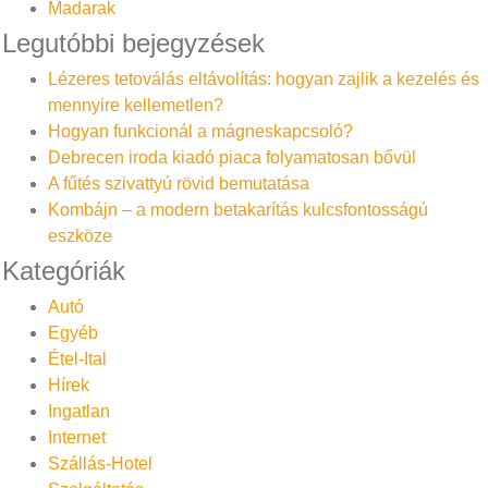
Madarak
Legutóbbi bejegyzések
Lézeres tetoválás eltávolítás: hogyan zajlik a kezelés és
mennyire kellemetlen?
Hogyan funkcionál a mágneskapcsoló?
Debrecen iroda kiadó piaca folyamatosan bővül
A fűtés szivattyú rövid bemutatása
Kombájn – a modern betakarítás kulcsfontosságú
eszköze
Kategóriák
Autó
Egyéb
Étel-Ital
Hírek
Ingatlan
Internet
Szállás-Hotel