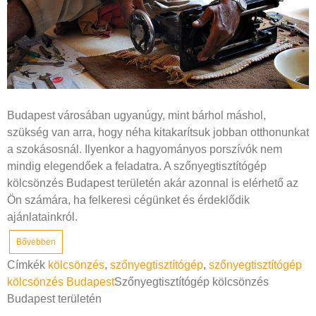
Budapest városában ugyanúgy, mint bárhol máshol,
szükség van arra, hogy néha kitakarítsuk jobban otthonunkat
a szokásosnál. Ilyenkor a hagyományos porszívók nem
mindig elegendőek a feladatra. A szőnyegtisztítógép
kölcsönzés Budapest területén akár azonnal is elérhető az
Ön számára, ha felkeresi cégünket és érdeklődik
ajánlatainkról.
Bővebben
Címkék
kölcsönzés
,
szőnyegtisztítógép
,
szőnyegtisztítógép
kölcsönzés Budapest
Szőnyegtisztítógép kölcsönzés
Budapest területén