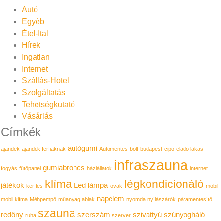
Autó
Egyéb
Étel-Ital
Hírek
Ingatlan
Internet
Szállás-Hotel
Szolgáltatás
Tehetségkutató
Vásárlás
Címkék
autógumi
ajándék
ajándék férfiaknak
Autómentés
bolt
budapest
cipő
eladó lakás
infraszauna
gumiabroncs
fogyás
fűtőpanel
háziállatok
internet
klíma
légkondicionáló
játékok
Led lámpa
kerítés
lovak
mobil
napelem
mobil klíma
Méhpempő
műanyag ablak
nyomda
nyílászárók
páramentesítő
szauna
redőny
szerszám
szivattyú
szúnyogháló
ruha
szerver