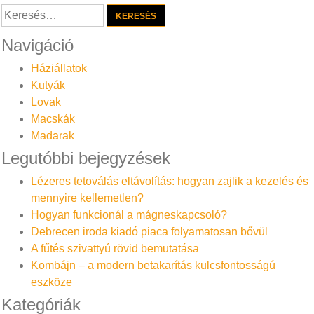
Keresés:
Navigáció
Háziállatok
Kutyák
Lovak
Macskák
Madarak
Legutóbbi bejegyzések
Lézeres tetoválás eltávolítás: hogyan zajlik a kezelés és
mennyire kellemetlen?
Hogyan funkcionál a mágneskapcsoló?
Debrecen iroda kiadó piaca folyamatosan bővül
A fűtés szivattyú rövid bemutatása
Kombájn – a modern betakarítás kulcsfontosságú
eszköze
Kategóriák