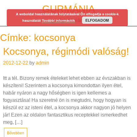
Skip
GURMÁNIA
to
A weboldal használatának folytatásával Ön elfogadja a cookie-k
content
ELFOGADOM
egy régi mániám…
használatát
További információk
Címke:
kocsonya
Kocsonya, régimódi valóság!
2012-12-22
by
admin
Itt a tél. Bizony remek ételeket lehet ebben az évszakban is
készíteni! Szerintem a kocsonya kimondottan ilyen étel,
habár nyáron a nagy hőségben is igen kellemes a
fogyasztása! Ha szeretné ön is megtudni, hogy hogyan is
készül ez az isteni étel, a kocsonya akkor nagyon jó helyen
jár! Ezen az oldalon fantasztikus receptekkel ismerkedhet
meg, […]
Bővebben