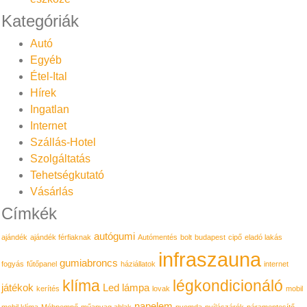
Kategóriák
Autó
Egyéb
Étel-Ital
Hírek
Ingatlan
Internet
Szállás-Hotel
Szolgáltatás
Tehetségkutató
Vásárlás
Címkék
autógumi
ajándék
ajándék férfiaknak
Autómentés
bolt
budapest
cipő
eladó lakás
infraszauna
gumiabroncs
fogyás
fűtőpanel
háziállatok
internet
klíma
légkondicionáló
játékok
Led lámpa
kerítés
lovak
mobil
napelem