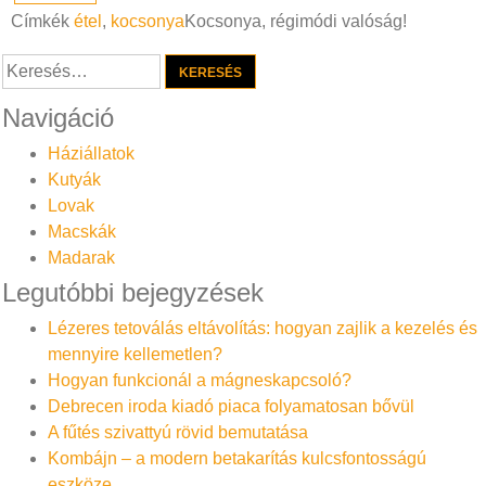
Címkék
étel
,
kocsonya
Kocsonya, régimódi valóság!
Keresés:
Navigáció
Háziállatok
Kutyák
Lovak
Macskák
Madarak
Legutóbbi bejegyzések
Lézeres tetoválás eltávolítás: hogyan zajlik a kezelés és
mennyire kellemetlen?
Hogyan funkcionál a mágneskapcsoló?
Debrecen iroda kiadó piaca folyamatosan bővül
A fűtés szivattyú rövid bemutatása
Kombájn – a modern betakarítás kulcsfontosságú
eszköze