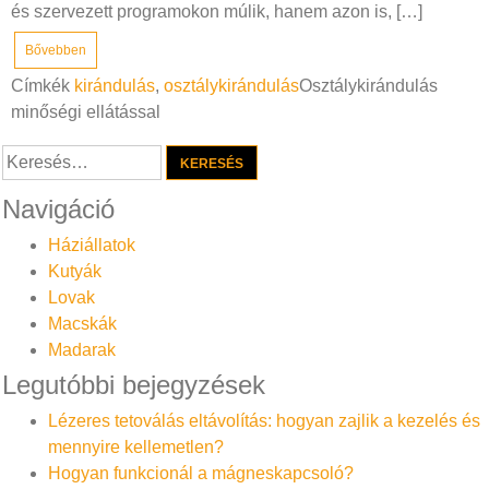
és szervezett programokon múlik, hanem azon is, […]
Bővebben
Címkék
kirándulás
,
osztálykirándulás
Osztálykirándulás
minőségi ellátással
Keresés:
Navigáció
Háziállatok
Kutyák
Lovak
Macskák
Madarak
Legutóbbi bejegyzések
Lézeres tetoválás eltávolítás: hogyan zajlik a kezelés és
mennyire kellemetlen?
Hogyan funkcionál a mágneskapcsoló?