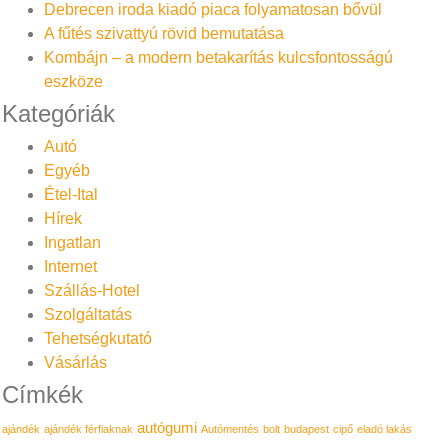
Debrecen iroda kiadó piaca folyamatosan bővül
A fűtés szivattyú rövid bemutatása
Kombájn – a modern betakarítás kulcsfontosságú
eszköze
Kategóriák
Autó
Egyéb
Étel-Ital
Hírek
Ingatlan
Internet
Szállás-Hotel
Szolgáltatás
Tehetségkutató
Vásárlás
Címkék
autógumi
ajándék
ajándék férfiaknak
Autómentés
bolt
budapest
cipő
eladó lakás