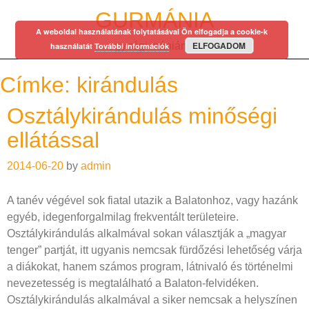
Skip
GURMÁNIA
to
A weboldal használatának folytatásával Ön elfogadja a cookie-k
content
ELFOGADOM
egy régi mániám…
használatát
További információk
Címke:
kirándulás
Osztálykirándulás minőségi
ellátással
2014-06-20
by
admin
A tanév végével sok fiatal utazik a Balatonhoz, vagy hazánk
egyéb, idegenforgalmilag frekventált területeire.
Osztálykirándulás alkalmával sokan választják a „magyar
tenger” partját, itt ugyanis nemcsak fürdőzési lehetőség várja
a diákokat, hanem számos program, látnivaló és történelmi
nevezetesség is megtalálható a Balaton-felvidéken.
Osztálykirándulás alkalmával a siker nemcsak a helyszínen