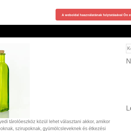
A weboldal használatának folytatásával Ön e
Ke
N
L
di tárolóeszköz közül lehet választani akkor, amikor
aloknak, szirupoknak, gyümölcsleveknek és étkezési