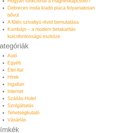
Hogyan funkcionál a mágneskapcsoló?
Debrecen iroda kiadó piaca folyamatosan
bővül
A fűtés szivattyú rövid bemutatása
Kombájn – a modern betakarítás
kulcsfontosságú eszköze
ategóriák
Autó
Egyéb
Étel-Ital
Hírek
Ingatlan
Internet
Szállás-Hotel
Szolgáltatás
Tehetségkutató
Vásárlás
ímkék