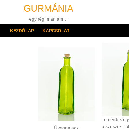
Skip
GURMÁNIA
to
content
egy régi mániám…
KEZDŐLAP
KAPCSOLAT
Temérdek egye
a szeszes it
Üvegpalack