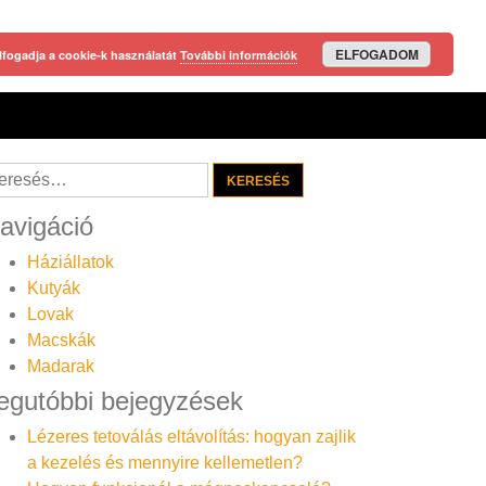
ELFOGADOM
lfogadja a cookie-k használatát
További információk
resés:
avigáció
Háziállatok
Kutyák
Lovak
Macskák
Madarak
egutóbbi bejegyzések
Lézeres tetoválás eltávolítás: hogyan zajlik
a kezelés és mennyire kellemetlen?