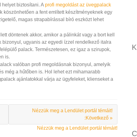
 helyet biztosítani. A
profi megoldást az üvegpalack
ek köszönhetően a fent említett készítményeknek egy
igetelő, magas strapabírással bíró eszközt lehet
t döntenek akkor, amikor a pálinkát vagy a bort kell
bizonyul, ugyanis az egyedi ízzel rendelkező italra
K
felépülő palack. Természetesen, ez igaz a szirupok,
n is.
palack valóban profi megoldásnak bizonyul, amelyik
s még a hűtőben is. Hol lehet ezt mihamarabb
alack ajánlatokkal várja az ügyfeleket, klienseket a
Nézzük meg a Lendület portál témáit!
:Következő »
Nézzük meg a Lendület portál témáit!
C