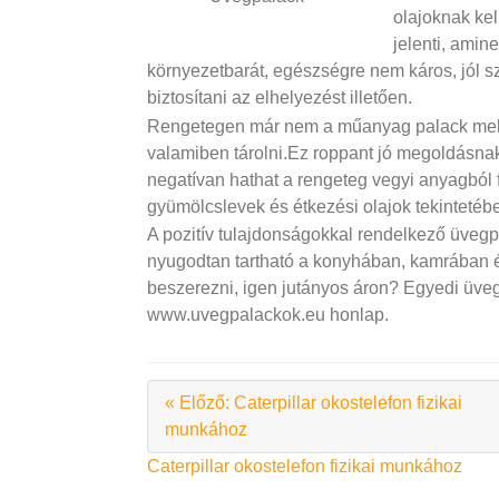
olajoknak kell
jelenti, amin
környezetbarát, egészségre nem káros, jól sz
biztosítani az elhelyezést illetően.
Rengetegen már nem a műanyag palack mellet
valamiben tárolni.
Ez roppant jó megoldásnak 
negatívan hathat a rengeteg vegyi anyagból 
gyümölcslevek és étkezési olajok tekintetébe
A pozitív tulajdonságokkal rendelkező üveg
nyugodtan tartható a konyhában, kamrában é
beszerezni, igen jutányos áron? Egyedi üvegp
www.uvegpalackok.eu honlap.
« Előző: Caterpillar okostelefon fizikai
munkához
Bejegyzés
Caterpillar okostelefon fizikai munkához