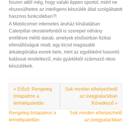
hiszen attól még, hogy valaki éppen sportol, miért ne
részesülhetne az intelligens készülék által szolgáltatott
hasznos funkciókban?!
A Mobilcorner internetes áruház kínálatában
Caterpillar okostelefonból is szerepel néhány
említésre méltó darab, amelyek elsősorban fizikai
ellenállóságuk miatt, egy kicsit magasabb
árkategóriába esnek bele, mint az egyébként hasonló
tudással rendelkező, más gyártóktól származó okos
készülékek.
« Előző: Rengeteg
Sok minden elhelyezhető
tintapatron a
az üvegpalackban
termékpalettán
:Következő »
Bejegyzés
Rengeteg tintapatron a
Sok minden elhelyezhető
termékpalettán
az üvegpalackban
navigáció