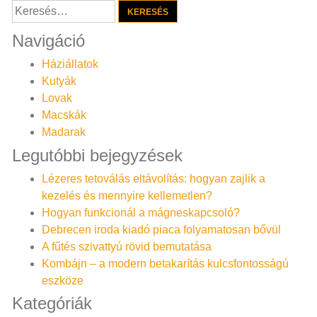
Keresés:
Navigáció
Háziállatok
Kutyák
Lovak
Macskák
Madarak
Legutóbbi bejegyzések
Lézeres tetoválás eltávolítás: hogyan zajlik a
kezelés és mennyire kellemetlen?
Hogyan funkcionál a mágneskapcsoló?
Debrecen iroda kiadó piaca folyamatosan bővül
A fűtés szivattyú rövid bemutatása
Kombájn – a modern betakarítás kulcsfontosságú
eszköze
Kategóriák