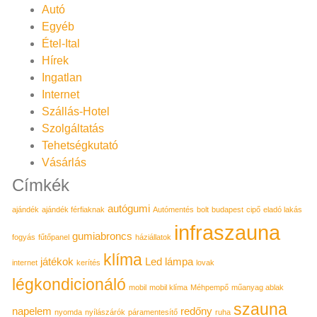
Autó
Egyéb
Étel-Ital
Hírek
Ingatlan
Internet
Szállás-Hotel
Szolgáltatás
Tehetségkutató
Vásárlás
Címkék
autógumi
ajándék
ajándék férfiaknak
Autómentés
bolt
budapest
cipő
eladó lakás
infraszauna
gumiabroncs
fogyás
fűtőpanel
háziállatok
klíma
játékok
Led lámpa
internet
kerítés
lovak
légkondicionáló
mobil
mobil klíma
Méhpempő
műanyag ablak
szauna
napelem
redőny
nyomda
nyílászárók
páramentesítő
ruha