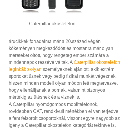
Caterpillar okostelefon
árucikkek forradalma már a 20.század végén
kőkeményen megkezdődött és mostanra már olyan
méreteket öltött, hogy rengeteg ember számára a
mindennapok részévé váltak. A
Caterpillar okostelefon
leginkább olyan
személyeknek ajánlott, akik extrém
sportokat űznek vagy pedig fizikai munkát végeznek,
hiszen minden modell olyan módon lett megtervezve,
hogy ellenálljanak a pornak, valamint bizonyos
mértékig az ütésnek és a víznek is.
A Caterpillar nyomógombos mobiltelefonok,
rövidebben CAT, rendkívüli mértékben el van terjedve
a fent felsorolt csoportoknál, viszont egyre nagyobb az
igény a Caterpillar okostelefon kategóriát tekintve is,