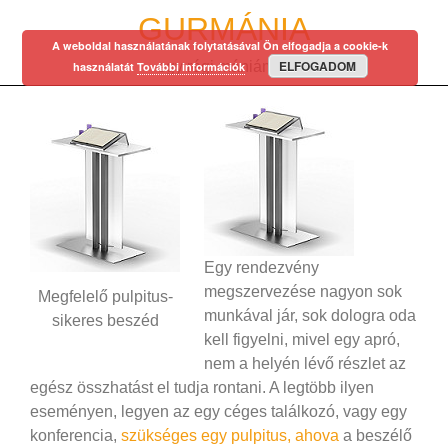
Skip
GURMÁNIA
to
A weboldal használatának folytatásával Ön elfogadja a cookie-k
content
ELFOGADOM
egy régi mániám…
használatát
További információk
Egy rendezvény
megszervezése nagyon sok
Megfelelő pulpitus-
munkával jár, sok dologra oda
sikeres beszéd
kell figyelni, mivel egy apró,
nem a helyén lévő részlet az
egész összhatást el tudja rontani. A legtöbb ilyen
eseményen, legyen az egy céges találkozó, vagy egy
konferencia,
szükséges egy pulpitus, ahova
a beszélő