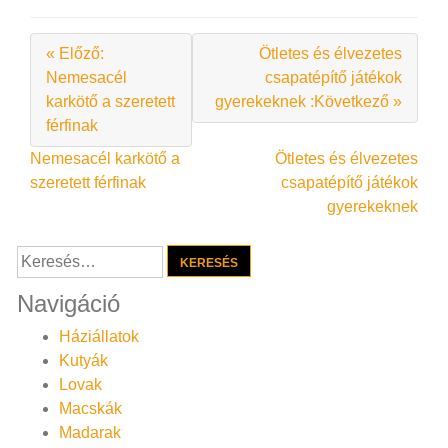
« Előző:
Ötletes és élvezetes
Nemesacél
csapatépítő játékok
karkötő a szeretett
gyerekeknek :Következő »
férfinak
Bejegyzés
Nemesacél karkötő a
Ötletes és élvezetes
szeretett férfinak
csapatépítő játékok
navigáció
gyerekeknek
Keresés:
Navigáció
Háziállatok
Kutyák
Lovak
Macskák
Madarak