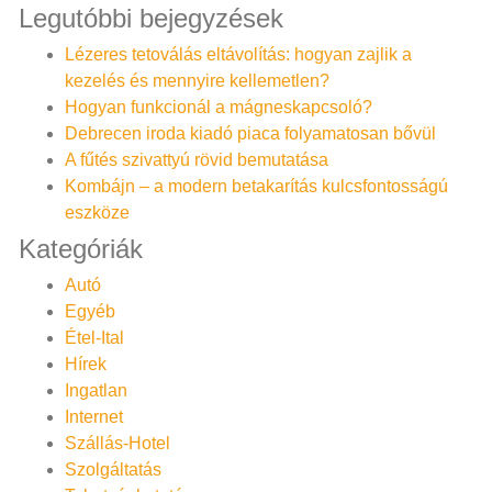
Legutóbbi bejegyzések
Lézeres tetoválás eltávolítás: hogyan zajlik a
kezelés és mennyire kellemetlen?
Hogyan funkcionál a mágneskapcsoló?
Debrecen iroda kiadó piaca folyamatosan bővül
A fűtés szivattyú rövid bemutatása
Kombájn – a modern betakarítás kulcsfontosságú
eszköze
Kategóriák
Autó
Egyéb
Étel-Ital
Hírek
Ingatlan
Internet
Szállás-Hotel
Szolgáltatás