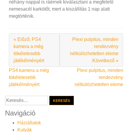
néhány nappal is ráérnek kiválasztani a megfelelő
nemesacél karkötőt, mert a kiszállítás 1 nap alatt
megtörténik.
« Előző: PS4
Plexi pulpitus, minden
kamera a még
rendezvény
tökéletesebb
nélkülözhetetlen eleme
játékélményért
:Következő »
Bejegyzés
PS4 kamera a még
Plexi pulpitus, minden
tökéletesebb
rendezvény
navigáció
játékélményért
nélkülözhetetlen eleme
Keresés:
Navigáció
Háziállatok
Kutyák