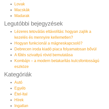
Lovak
Macskák
Madarak
Legutóbbi bejegyzések
Lézeres tetoválás eltávolítás: hogyan zajlik a
kezelés és mennyire kellemetlen?
Hogyan funkcionál a mágneskapcsoló?
Debrecen iroda kiadó piaca folyamatosan bővül
A fűtés szivattyú rövid bemutatása
Kombájn – a modern betakarítás kulcsfontosságú
eszköze
Kategóriák
Autó
Egyéb
Étel-Ital
Hírek
Ingatlan