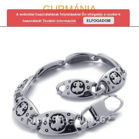
Skip
GURMÁNIA
to
A weboldal használatának folytatásával Ön elfogadja a cookie-k
content
ELFOGADOM
egy régi mániám…
használatát
További információk