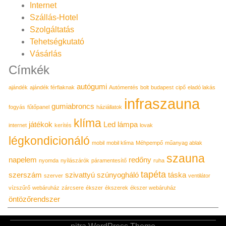
Internet
Szállás-Hotel
Szolgáltatás
Tehetségkutató
Vásárlás
Címkék
autógumi
ajándék
ajándék férfiaknak
Autómentés
bolt
budapest
cipő
eladó lakás
infraszauna
gumiabroncs
fogyás
fűtőpanel
háziállatok
klíma
játékok
Led lámpa
internet
kerítés
lovak
légkondicionáló
mobil
mobil klíma
Méhpempő
műanyag ablak
szauna
napelem
redőny
nyomda
nyílászárók
páramentesítő
ruha
tapéta
szerszám
szivattyú
szúnyogháló
táska
szerver
ventilátor
vízszűrő
webáruház
zárcsere
ékszer
ékszerek
ékszer webáruház
öntözőrendszer