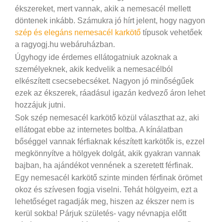
ékszereket, mert vannak, akik a nemesacél mellett
döntenek inkább. Számukra jó hírt jelent, hogy nagyon
szép és elegáns nemesacél karkötő
típusok vehetőek
a ragyogj.hu webáruházban.
Úgyhogy ide érdemes ellátogatniuk azoknak a
személyeknek, akik kedvelik a nemesacélból
elkészített csecsebecséket. Nagyon jó minőségűek
ezek az ékszerek, ráadásul igazán kedvező áron lehet
hozzájuk jutni.
Sok szép nemesacél karkötő közül választhat az, aki
ellátogat ebbe az internetes boltba. A kínálatban
bőséggel vannak férfiaknak készített karkötők is, ezzel
megkönnyítve a hölgyek dolgát, akik gyakran vannak
bajban, ha ajándékot vennének a szeretett férfinak.
Egy nemesacél karkötő szinte minden férfinak örömet
okoz és szívesen fogja viselni. Tehát hölgyeim, ezt a
lehetőséget ragadják meg, hiszen az ékszer nem is
kerül sokba! Párjuk születés- vagy névnapja előtt