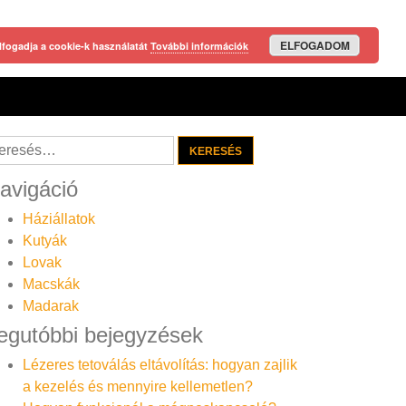
ELFOGADOM
lfogadja a cookie-k használatát
További információk
resés:
avigáció
Háziállatok
Kutyák
Lovak
Macskák
Madarak
egutóbbi bejegyzések
Lézeres tetoválás eltávolítás: hogyan zajlik
a kezelés és mennyire kellemetlen?