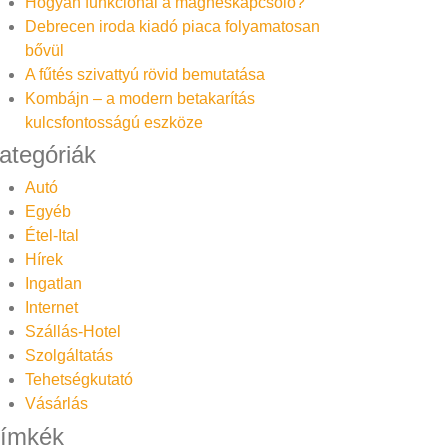
Hogyan funkcionál a mágneskapcsoló?
Debrecen iroda kiadó piaca folyamatosan
bővül
A fűtés szivattyú rövid bemutatása
Kombájn – a modern betakarítás
kulcsfontosságú eszköze
ategóriák
Autó
Egyéb
Étel-Ital
Hírek
Ingatlan
Internet
Szállás-Hotel
Szolgáltatás
Tehetségkutató
Vásárlás
ímkék