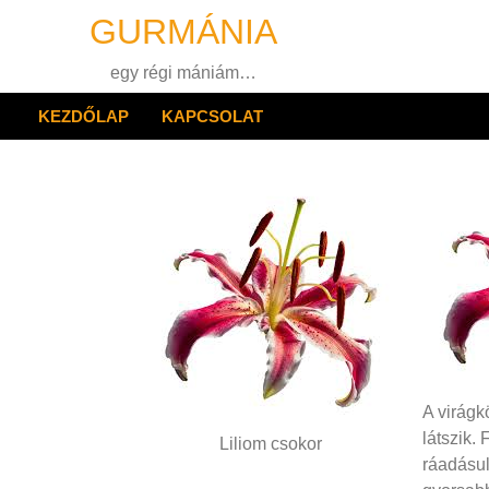
Skip
GURMÁNIA
to
content
egy régi mániám…
KEZDŐLAP
KAPCSOLAT
A virágk
látszik.
Liliom csokor
ráadásul 