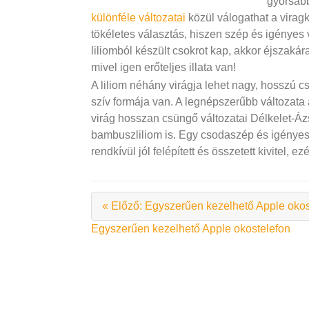
gyorsab
különféle változatai
közül válogathat a virag
tökéletes választás, hiszen szép és igényes
liliomból készült csokrot kap, akkor éjszakára
mivel igen erőteljes illata van!
A liliom néhány virágja lehet nagy, hosszú cs
szív formája van. A legnépszerűbb változata a
virág hosszan csüngő változatai Délkelet-Á
bambuszliliom is. Egy csodaszép és igényese
rendkívül jól felépített és összetett kivitel, 
« Előző: Egyszerűen kezelhető Apple okos
Bejegyzés
Egyszerűen kezelhető Apple okostelefon
navigáció