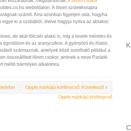
ban elszáradnak, megbarnulnak.
A liliom csokor
kuldes.co.hu weboldalon. A liliom születésnapra
 virágnak számít. Arra azonban figyeljen oda, hogyha
 vigye ki a szobából, illetve hagyja nyitva az ablakot,
öves, de akár tölcsér alakú is, míg a levele méretes és
 tigrisliliom és az aranycsíkos. A gyönyörű és illatos
K
zsiából származnak, amelyek közé sorolható például a
n összeállított liliom csokor, aminek a neve Parádé,
ezért méltó bármilyen alkalomra.
telefon
Opple márkájú körfénycső :Következő »
Opple márkájú körfénycső
C