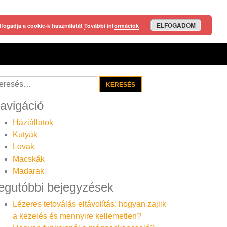
ELFOGADOM
lfogadja a cookie-k használatát
További információk
resés:
avigáció
Háziállatok
Kutyák
Lovak
Macskák
Madarak
egutóbbi bejegyzések
Lézeres tetoválás eltávolítás: hogyan zajlik
a kezelés és mennyire kellemetlen?