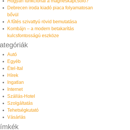
Hogyan funkcionál a mágneskapcsoló?
Debrecen iroda kiadó piaca folyamatosan
bővül
A fűtés szivattyú rövid bemutatása
Kombájn – a modern betakarítás
kulcsfontosságú eszköze
ategóriák
Autó
Egyéb
Étel-Ital
Hírek
Ingatlan
Internet
Szállás-Hotel
Szolgáltatás
Tehetségkutató
Vásárlás
ímkék