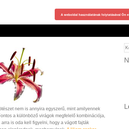
A weboldal használatának folytatásával Ön e
Ke
N
L
ötészet nem is annyira egyszerű, mint amilyennek
 Fontos a különböző virágok megfelelő kombinációja,
arra is oda kell figyelni, hogy a vágott fajták