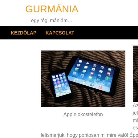
Skip
GURMÁNIA
to
content
egy régi mániám…
KEZDŐLAP
KAPCSOLAT
Az
je
Apple okostelefon
mi
es
felismerjük, hogy pontosan mi mire való! Ép