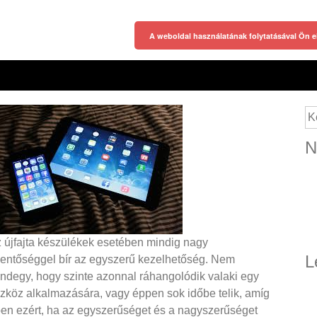
A weboldal használatának folytatásával Ön e
Ke
N
 újfajta készülékek esetében mindig nagy
L
lentőséggel bír az egyszerű kezelhetőség. Nem
ndegy, hogy szinte azonnal ráhangolódik valaki egy
zköz alkalmazására, vagy éppen sok időbe telik, amíg
pen ezért, ha az egyszerűséget és a nagyszerűséget