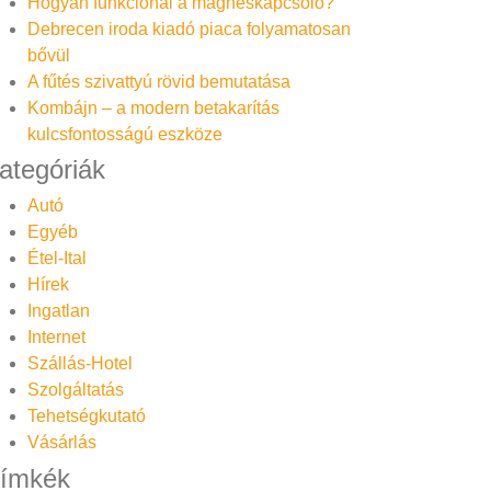
Hogyan funkcionál a mágneskapcsoló?
Debrecen iroda kiadó piaca folyamatosan
bővül
A fűtés szivattyú rövid bemutatása
Kombájn – a modern betakarítás
kulcsfontosságú eszköze
ategóriák
Autó
Egyéb
Étel-Ital
Hírek
Ingatlan
Internet
Szállás-Hotel
Szolgáltatás
Tehetségkutató
Vásárlás
ímkék