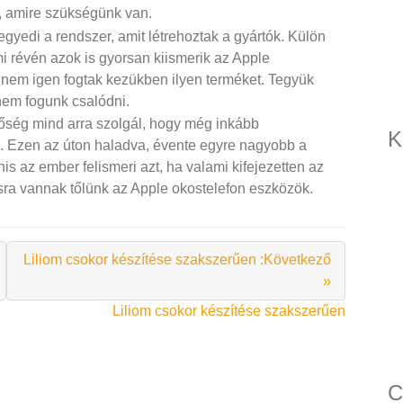
, amire szükségünk van.
 egyedi a rendszer, amit létrehoztak a gyártók. Külön
i révén azok is gyorsan kiismerik az Apple
 nem igen fogtak kezükben ilyen terméket. Tegyük
nem fogunk csalódni.
etőség mind arra szolgál, hogy még inkább
K
. Ezen az úton haladva, évente egyre nagyobb a
nis az ember felismeri azt, ha valami kifejezetten az
sra vannak tőlünk az Apple okostelefon eszközök.
Liliom csokor készítése szakszerűen :Következő
»
Liliom csokor készítése szakszerűen
C