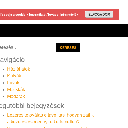
ELFOGADOM
lfogadja a cookie-k használatát
További információk
resés:
avigáció
Háziállatok
Kutyák
Lovak
Macskák
Madarak
egutóbbi bejegyzések
Lézeres tetoválás eltávolítás: hogyan zajlik
a kezelés és mennyire kellemetlen?