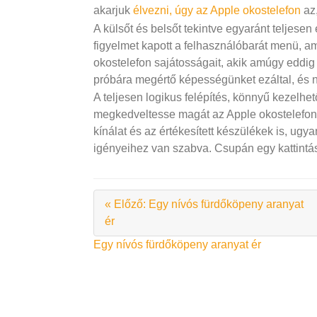
akarjuk
élvezni, úgy az Apple okostelefon
az
A külsőt és belsőt tekintve egyaránt teljesen
figyelmet kapott a felhasználóbarát menü, am
okostelefon sajátosságait, akik amúgy eddig
próbára megértő képességünket ezáltal, és 
A teljesen logikus felépítés, könnyű kezelh
megkedveltesse magát az Apple okostelefon
kínálat és az értékesített készülékek is, ugya
igényeihez van szabva. Csupán egy kattintá
« Előző: Egy nívós fürdőköpeny aranyat
ér
Bejegyzés
Egy nívós fürdőköpeny aranyat ér
navigáció