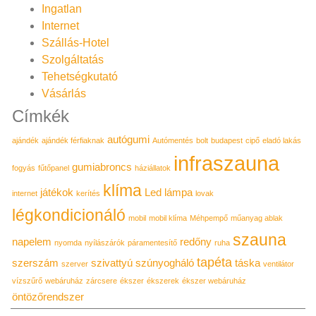
Ingatlan
Internet
Szállás-Hotel
Szolgáltatás
Tehetségkutató
Vásárlás
Címkék
autógumi
ajándék
ajándék férfiaknak
Autómentés
bolt
budapest
cipő
eladó lakás
infraszauna
gumiabroncs
fogyás
fűtőpanel
háziállatok
klíma
játékok
Led lámpa
internet
kerítés
lovak
légkondicionáló
mobil
mobil klíma
Méhpempő
műanyag ablak
szauna
napelem
redőny
nyomda
nyílászárók
páramentesítő
ruha
tapéta
szerszám
szivattyú
szúnyogháló
táska
szerver
ventilátor
vízszűrő
webáruház
zárcsere
ékszer
ékszerek
ékszer webáruház
öntözőrendszer