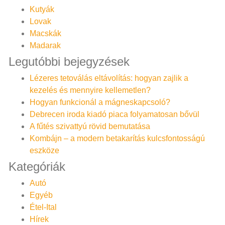
Kutyák
Lovak
Macskák
Madarak
Legutóbbi bejegyzések
Lézeres tetoválás eltávolítás: hogyan zajlik a
kezelés és mennyire kellemetlen?
Hogyan funkcionál a mágneskapcsoló?
Debrecen iroda kiadó piaca folyamatosan bővül
A fűtés szivattyú rövid bemutatása
Kombájn – a modern betakarítás kulcsfontosságú
eszköze
Kategóriák
Autó
Egyéb
Étel-Ital
Hírek