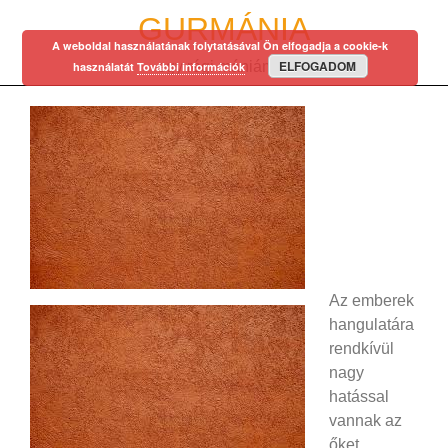
Skip
GURMÁNIA
to
A weboldal használatának folytatásával Ön elfogadja a cookie-k
content
ELFOGADOM
egy régi mániám…
használatát
További információk
Az emberek
hangulatára
rendkívül
nagy
hatással
vannak az
őket