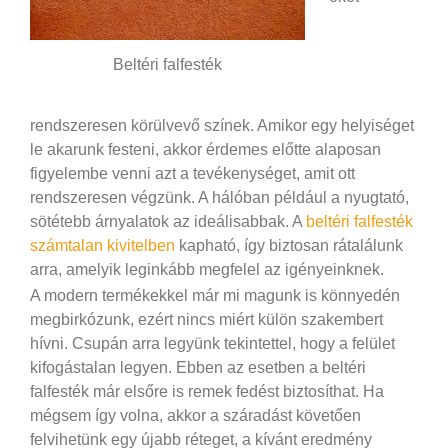
Beltéri falfesték
rendszeresen körülvevő színek. Amikor egy helyiséget
le akarunk festeni, akkor érdemes előtte alaposan
figyelembe venni azt a tevékenységet, amit ott
rendszeresen végzünk. A hálóban például a nyugtató,
sötétebb árnyalatok az ideálisabbak. A
beltéri falfesték
számtalan kivitelben
kapható, így biztosan rátalálunk
arra, amelyik leginkább megfelel az igényeinknek.
A modern termékekkel már mi magunk is könnyedén
megbirkózunk, ezért nincs miért külön szakembert
hívni. Csupán arra legyünk tekintettel, hogy a felület
kifogástalan legyen. Ebben az esetben a beltéri
falfesték már elsőre is remek fedést biztosíthat. Ha
mégsem így volna, akkor a száradást követően
felvihetünk egy újabb réteget, a kívánt eredmény