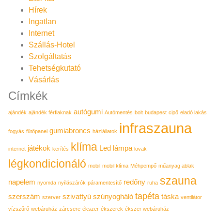
Hírek
Ingatlan
Internet
Szállás-Hotel
Szolgáltatás
Tehetségkutató
Vásárlás
Címkék
autógumi
ajándék
ajándék férfiaknak
Autómentés
bolt
budapest
cipő
eladó lakás
infraszauna
gumiabroncs
fogyás
fűtőpanel
háziállatok
klíma
játékok
Led lámpa
internet
kerítés
lovak
légkondicionáló
mobil
mobil klíma
Méhpempő
műanyag ablak
szauna
napelem
redőny
nyomda
nyílászárók
páramentesítő
ruha
tapéta
szerszám
szivattyú
szúnyogháló
táska
szerver
ventilátor
vízszűrő
webáruház
zárcsere
ékszer
ékszerek
ékszer webáruház