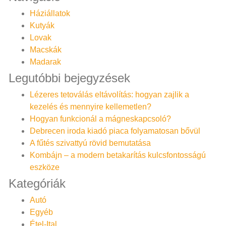
Háziállatok
Kutyák
Lovak
Macskák
Madarak
Legutóbbi bejegyzések
Lézeres tetoválás eltávolítás: hogyan zajlik a
kezelés és mennyire kellemetlen?
Hogyan funkcionál a mágneskapcsoló?
Debrecen iroda kiadó piaca folyamatosan bővül
A fűtés szivattyú rövid bemutatása
Kombájn – a modern betakarítás kulcsfontosságú
eszköze
Kategóriák
Autó
Egyéb
Étel-Ital