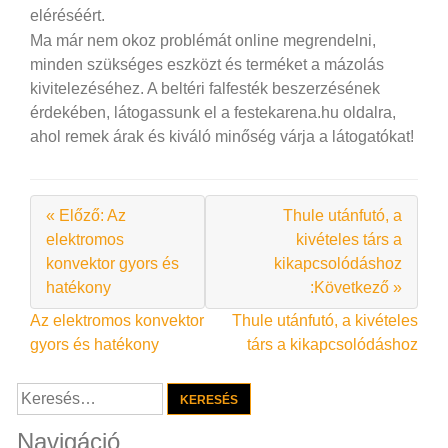
eléréséért.
Ma már nem okoz problémát online megrendelni,
minden szükséges eszközt és terméket a mázolás
kivitelezéséhez. A beltéri falfesték beszerzésének
érdekében, látogassunk el a festekarena.hu oldalra,
ahol remek árak és kiváló minőség várja a látogatókat!
« Előző: Az
Thule utánfutó, a
elektromos
kivételes társ a
konvektor gyors és
kikapcsolódáshoz
hatékony
:Következő »
Bejegyzés
Az elektromos konvektor
Thule utánfutó, a kivételes
gyors és hatékony
társ a kikapcsolódáshoz
navigáció
Keresés:
Navigáció