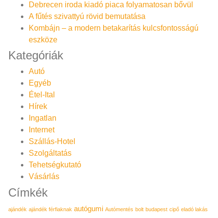
Debrecen iroda kiadó piaca folyamatosan bővül
A fűtés szivattyú rövid bemutatása
Kombájn – a modern betakarítás kulcsfontosságú
eszköze
Kategóriák
Autó
Egyéb
Étel-Ital
Hírek
Ingatlan
Internet
Szállás-Hotel
Szolgáltatás
Tehetségkutató
Vásárlás
Címkék
autógumi
ajándék
ajándék férfiaknak
Autómentés
bolt
budapest
cipő
eladó lakás