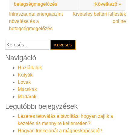
betegségmegelőzés
:Következő »
Bejegyzés
Infraszauna: energiaszint
Kivételes beltéri falfesték
növelése és a
online
navigáció
betegségmegelőzés
Keresés:
Navigáció
Háziállatok
Kutyák
Lovak
Macskák
Madarak
Legutóbbi bejegyzések
Lézeres tetoválás eltávolítás: hogyan zajlik a
kezelés és mennyire kellemetlen?
Hogyan funkcionál a mágneskapcsoló?