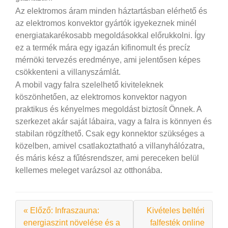
Az elektromos áram minden háztartásban elérhető és
az elektromos konvektor gyártók igyekeznek minél
energiatakarékosabb megoldásokkal előrukkolni. Így
ez a termék mára egy igazán kifinomult és precíz
mérnöki tervezés eredménye, ami jelentősen képes
csökkenteni a villanyszámlát.
A mobil vagy falra szelelhető kiviteleknek
köszönhetően, az elektromos konvektor nagyon
praktikus és kényelmes megoldást biztosít Önnek. A
szerkezet akár saját lábaira, vagy a falra is könnyen és
stabilan rögzíthető. Csak egy konnektor szükséges a
közelben, amivel csatlakoztatható a villanyhálózatra,
és máris kész a fűtésrendszer, ami pereceken belül
kellemes meleget varázsol az otthonába.
« Előző: Infraszauna:
Kivételes beltéri
energiaszint növelése és a
falfesték online